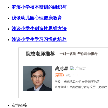
罗溪小学校本研训的组织与
浅谈幼儿园心理健康教育_
浅谈小学生创造性思维方法
浅谈小学生学习习惯的培养
院校老师推荐
一对一咨询 帮你科学报考
高克昌
广州市
硕导
评分：
5.0
学校：
华南理工大学
-
旅游管理学院
研究领域：
空间数据分析与应用、文旅数字化
立即咨询
戴稳胜
北京市
博导
评分：
1.0
友情链接：