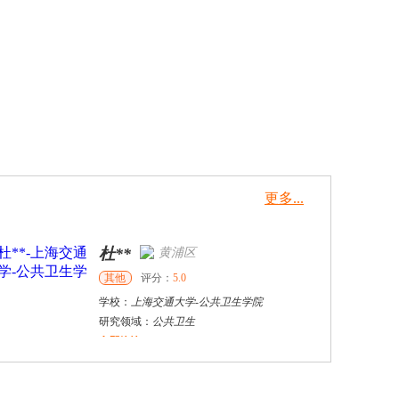
更多...
杜**
黄浦区
其他
评分：
5.0
学校：
上海交通大学
-
公共卫生学院
研究领域：
公共卫生
立即咨询
邓**
广州市
硕导
评分：
5.0