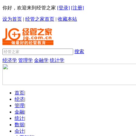
你好，欢迎来到经管之家
[登录]
[注册]
设为首页
|
经管之家首页
|
收藏本站
搜索
经济学
管理学
金融学
统计学
首页
|
经济
|
管理
|
金融
|
统计
|
数据
|
会计
|