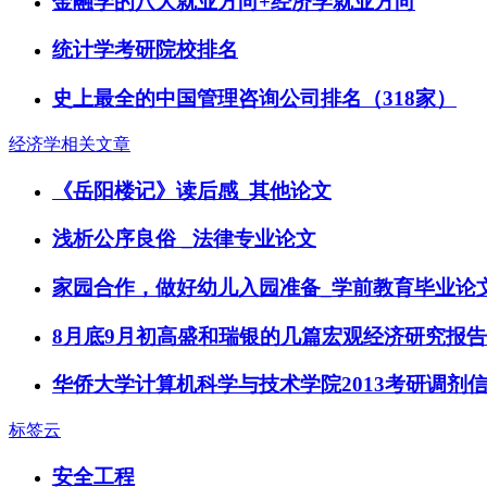
金融学的八大就业方向+经济学就业方向
统计学考研院校排名
史上最全的中国管理咨询公司排名（318家）
经济学相关文章
《岳阳楼记》读后感_其他论文
浅析公序良俗 _法律专业论文
家园合作，做好幼儿入园准备_学前教育毕业论
8月底9月初高盛和瑞银的几篇宏观经济研究报告
华侨大学计算机科学与技术学院2013考研调剂
标签云
安全工程