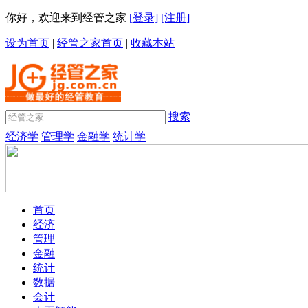
你好，欢迎来到经管之家
[登录]
[注册]
设为首页
|
经管之家首页
|
收藏本站
搜索
经济学
管理学
金融学
统计学
首页
|
经济
|
管理
|
金融
|
统计
|
数据
|
会计
|