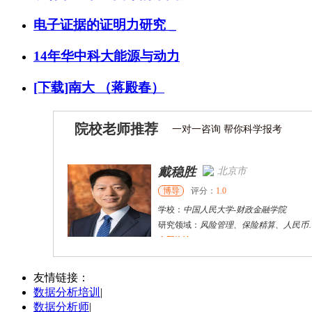
电子证据的证明力研究 _
14年华中科大能源与动力
[下载]南大 （蒋殿春）
院校老师推荐
一对一咨询 帮你科学报考
戴稳胜
北京市
博导
评分：
1.0
学校：
中国人民大学
-
财政金融学院
研究领域：
风险管理、保险精算、人民币国际化
立即咨询
陈传红
武汉市
硕导
评分：
5.0
友情链接：
数据分析培训
|
学校：
中南民族大学
-
管理学院
数据分析师
|
研究领域：
数字经济与消费行为，共享经济与协同消费，创新与采纳行为