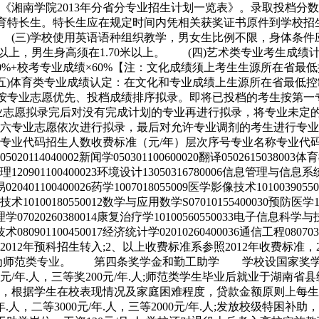
《湘南学院2013年分省分专业招生计划一览表》。录取投档分
育特长生。特长生应在规定时间内凭相关获奖证书原件到学校招
(三)学校使用英语语种组织教学，男女生比例不限，身体条件
米以上，男生身高须在1.70米以上。 (四)艺术类专业考生成
0%+校考专业成绩×60%【注：文化成绩须上考生生源所在省最低
五)体育类专业成绩认定：在文化和专业成绩上生源所在省最低
按专业志愿优先、投档成绩排序拟录。即将已投档的考生按第一
业志愿拟录完后对没有完成计划的专业再进行拟录，将专业未定的
六专业志愿依次进行拟录，最后对允许专业调剂的考生进行专业
码招生人数收费标准（元/年）层次序号专业名称专业代码招生人数
05020114040002新闻学050301100600020翻译050261503800
管理120901100400023环境设计13050316780006信息管理与信息系
020401100400026药学1007018055009医学影像技术1010039055
验技术10100180550012数学与应用数学S07010155400030预防医学
07020260380014康复治疗学10100560550033电子信息科学与技术0
术080901100450017经济统计学02010260400036通信工程080703
划用于2012年预科招生转入;2、以上收费标准系参照2012年收费
的专业为师范类专业。 第四条奖学金和勤工助学 学校设国家奖学金：8
奖520元/年.人，三等奖200元/年.人;师范类学生毕业后就业
，根据学生在校表现情况及家庭困难程度，贷款金额原则上每生每
.人，二等3000元/年.人，三等2000元/年.人;发放校级特困补