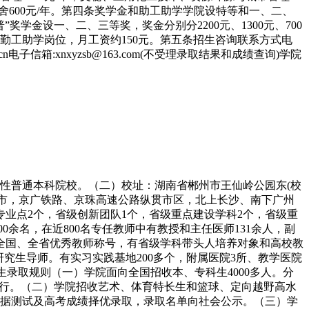
通宿舍600元/年。第四条奖学金和助工助学学院设特等和一、二、
奖学金设一、二、三等奖，奖金分别分2200元、1300元、700
有勤工助学岗位，月工资约150元。第五条招生咨询联系方式电
.com.cn电子信箱:xnxyzsb@163.com(不受理录取结果和成绩查询)学院
性普通本科院校。（二）校址：湖南省郴州市王仙岭公园东(校
城市，京广铁路、京珠高速公路纵贯市区，北上长沙、南下广州
色专业点2个，省级创新团队1个，省级重点建设学科2个，省级重
0余名，在近800名专任教师中有教授和主任医师131余人，副
人获全国、全省优秀教师称号，有省级学科带头人培养对象和高校教
研究生导师。有实习实践基地200多个，附属医院3所、教学医院
招生录取规则（一）学院面向全国招收本、专科生4000多人。分
执行。（二）学院招收艺术、体育特长生和篮球、定向越野高水
据测试及高考成绩择优录取，录取名单向社会公示。（三）学