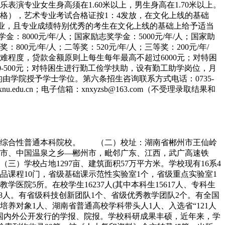
演专业女生身高须在1.60米以上，男生身高在1.70米以上。
格），艺术专业考试合格证按1：4发放，在文化上线的基础
专业，且专业成绩特别优秀的考生在文化上线的基础上给予适当
8000元/年/人；国家励志奖学金：5000元/年/人；国家助
：800元/年/人；二等奖：520元/年/人；三等奖：200元/年/
程度，贷款金额原则上每生每年最高不超过6000元；对特困
0-500元；对特困生进行勤工俭学扶助，设有勤工助学岗位，月
由学院授予学士学位。第六条招生咨询联系方式电话：0735-
.xnu.edu.cn；电子信箱：xnxyzsb@163.com（不受理录取结果和
办综合性普通本科院校。 （二）校址：湖南省郴州市王仙岭
游城市、中国温泉之乡—郴州市，毗邻广东、江西，武广高速铁
）学校占地1297亩、建筑面积57万平方米。学校现有16系4
品课程10门，省级基础课示范性实验室1个，省级重点实验室1
医院5所。在校学生16237人(其中本科生15617人、专科生
108人。有省级科技创新团队1个、省级优秀教学团队2个。有全国
养对象1人、湖南省普通高校学科带头人1人、入选省“121人
有国内外公开发行的学报、院报。学校科研成果丰硕，近年来，学