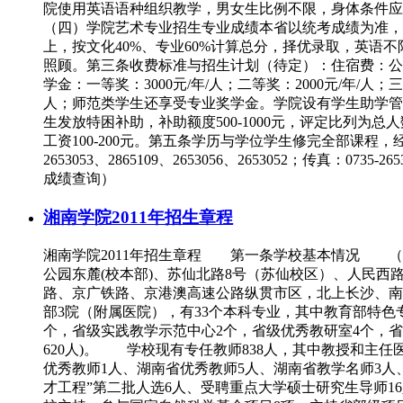
院使用英语语种组织教学，男女生比例不限，身体条件应符
（四）学院艺术专业招生专业成绩本省以统考成绩为准，
上，按文化40%、专业60%计算总分，择优录取，英
照顾。第三条收费标准与招生计划（待定）：住宿费：公寓楼8
学金：一等奖：3000元/年/人；二等奖：2000元/年/人；三
人；师范类学生还享受专业奖学金。学院设有学生助学管
生发放特困补助，补助额度500-1000元，评定比列为
工资100-200元。第五条学历与学位学生修完全部课程
2653053、2865109、2653056、2653052；传真：07
成绩查询）
湘南学院2011年招生章程
湘南学院2011年招生章程 第一条学校基本情况 
公园东麓(校本部)、苏仙北路8号（苏仙校区）、人民西
路、京广铁路、京港澳高速公路纵贯市区，北上长沙、南下
部3院（附属医院），有33个本科专业，其中教育部特色
个，省级实践教学示范中心2个，省级优秀教研室4个，省级优
620人)。 学校现有专任教师838人，其中教授和主任医
优秀教师1人、湖南省优秀教师5人、湖南省教学名师3人
才工程”第二批人选6人、受聘重点大学硕士研究生导师1