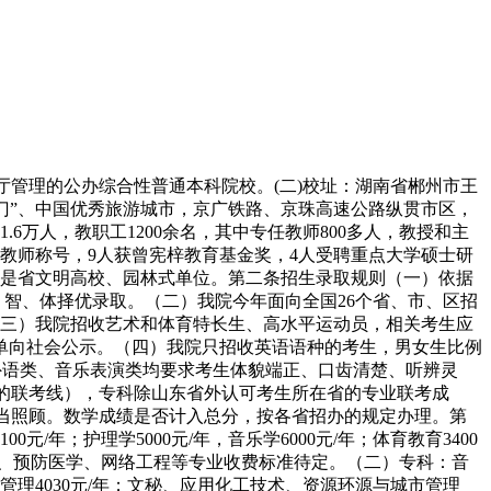
育厅管理的公办综合性普通本科院校。(二)校址：湖南省郴州市王
大门”、中国优秀旅游城市，京广铁路、京珠高速公路纵贯市区，
.6万人，教职工1200余名，其中专任教师800多人，教授和主
优秀教师称号，9人获曾宪梓教育基金奖，4人受聘重点大学硕士研
我院是省文明高校、园林式单位。第二条招生录取规则（一）依据
智、体择优录取。（二）我院今年面向全国26个省、市、区招
三）我院招收艺术和体育特长生、高水平运动员，相关考生应
名单向社会公示。（四）我院只招收英语语种的考生，男女生比例
五)外语类、音乐表演类均要求考生体貌端正、口齿清楚、听辨灵
省的联考线），专科除山东省外认可考生所在省的专业联考成
适当照顾。数学成绩是否计入总分，按各省招办的规定办理。第
/年；护理学5000元/年，音乐学6000元/年；体育教育3400
医学、预防医学、网络工程等专业收费标准待定。（二）专科：音
信息管理4030元/年；文秘、应用化工技术、资源环源与城市管理