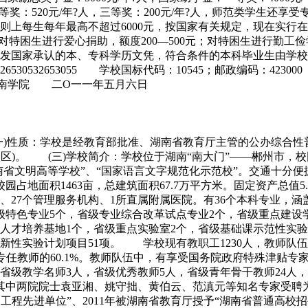
人，二等奖：520元/年?人，三等奖：200元/年?人，师范类学
上每生每年最高不超过6000元，按国家有关规定，现在实行在
年对特困生进行爱心捐助，额度200—500元；对特困生进行勤工
发国家承认的本、专科学历文凭，符合条件的本科毕业生由学校
0735—26530532653055 学校国标代码：10545；邮政编码：423
） 湘南学院 二O一一年五月六日
一)性质：学校是经教育部批准、湖南省教育厅主管的公办综合性
北湖校区)。 (三)学校简介：学校位于湖南“南大门”——郴州
南省文明高等学校”、“国家语言文字规范化示范校”。交通十分便
地面积1463亩，总建筑面积67.7万平方米。固定资产总值5.7
部、27个管理服务机构、1所直属附属医院。有36个本科专业
特色专业5个，省级专业综合改革试点专业2个，省级重点建设学
人才培养基地1个，省级重点实验室2个，省级基础课示范性实验
性实验计划项目51项。 学校现有教职工1230人，教师队伍815
占专任教师的60.1%。教师队伍中，有享受国务院政府特殊津贴专
人，省级教学名师3人，省级优秀教师5人，省级青年骨干教师24
，其中两院院士袁亚湘、姚守拙、黄伯云、范滇元等知名专家受聘为我
工程先进单位”、2011年被湖南省教育厅授予“湖南省普通高校