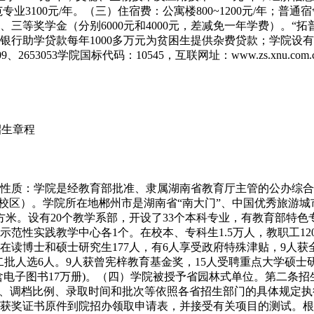
专业3100元/年。（三）住宿费：公寓楼800~1200元/年；普
三等奖学金（分别6000元和4000元，差减免一年学费）。“拓普”
有银行助学贷款每年1000多万元为贫困生提供杂费贷款；学院设
2865109、2653053学院国标代码：10545，互联网址：www.zs.xnu
招生章程
）性质：学院是经教育部批准、隶属湖南省教育厅主管的公办综合
湖校区）。学院所在地郴州市是湖南省“南大门”、中国优秀旅游
平方米。设有20个教学系部，开设了33个本科专业，有教育部特
范性实践教学中心各1个。在校本、专科生1.5万人，教职工120
人；在读博士和硕士研究生177人，有6人享受政府特殊津贴，9
第二批人选6人。9人获曾宪梓教育基金奖，15人受聘重点大学硕士
(不含电子图书17万册)。（四）学院被授予省园林式单位。第二条
线、调档比例、录取时间和批次等依照各省招生部门的具体规定
获奖证书原件到院招办领取申请表，并接受有关项目的测试。根