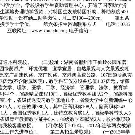
生还享受专业奖学金。学校设有学生资助管理中心，开通了国家助学贷
生源地办理助学贷款；对特困生发放特困补助，补助额度500—
俭学扶助，设有勤工助学岗位，月工资100—200元。 第五条
授予学士学位。 第六条招生咨询联系方式 电话：0735
000 互联网址：www.xnu.edu.cn；电子信箱：
普通本科院校。 (二)校址：湖南省郴州市王仙岭公园东麓
市，校园绿荫成片，环境优雅，宜学宜居，自然景观与人文景观交相
捷,京广高速铁路、京广铁路、京港澳高速公路、107国道等纵贯
亿元(不含附属医院)，教学科研仪器设备总值1.07亿元，馆藏
，涵盖文学、理学、医学、工学、经济学、管理学、法学、教育学、
科4个，省级精品课程10门，省级优秀教学团队2个，省级科技
室1个，省级优秀实习教学基地11个，省级大学生创新训练中心
人，专任教师780人，其中正高职称108人，副高职称243
家1人，全国优秀教师1人，徐特立教育奖1人，省级学科带头人3
人，省级青年教师教学能手8人，省级教学奉献奖2人，校外兼职硕
校客座教授。 (四)学校于2010年、2012年连续两次被湖
招生工作先进单位”。 第二条招生录取规则 (一)2013年学