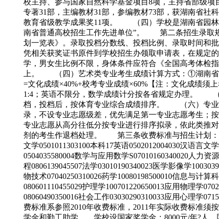
校主持、参与国家自然科学基金项目8项，主持省部级项目7
专著31部，主编教材31部，参编教材73部，获湖南省
教育省级教学成果奖11项。 （四）学校是湖南省园林式
南省普通高校招生工作先进单位”。 第二条招生录取规则
划一览表》。录取投档分数线、投档比例、录取时间和
凭相关获奖证书原件到学校招生办领取申请表，在规定
学，男女生比例不限，身体条件应符合《全国高考体检指导
上。 （四）艺术类专业考生成绩计算方式：①湖南省
=文化成绩×40%+校考专业成绩×60%【注：文化成
1:4；英语不限分，数学成绩计分按各省规定办理。 
档，投档后，按体育专业综合成绩排序。 （六）专业
录，不设专业志愿级差，优先满足第一专业志愿考生；按
专业志愿从高分往低分按专业进行排序拟录，依此类推对
剂的考生作退档处理。 第三条收费标准与招生计划： 
文学0501011303100本科17英语0502012004030汉语言文学S0
0504035580004数学与应用数学S07010160340020人力资
程0806139045507法学03010190340023医学影像学1003
物技术07040250310026药学10080198500010信息与计算
080601110455029护理学100701220650013应用物理学07
08060490350016社会工作03030290310033应用心理
费标准系参照2010年收费标准，2011年实际收费标准须
学金和勤工助学 学校设国家奖学金：8000元/年?人，国家