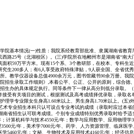
一条学院基本情况(一)性质：我院系经教育部批准、隶属湖南省教
西路25号（北湖校区）。(三)学院所在地郴州市是湖南省“南
面积59万平方米。现有15个系、3个教研部，在校本、专科生近1
士研究生200多人；有6人享受政府特殊津贴，9人获全国、全省
5所。教学仪器设备总值4900余万元，图书馆藏书90余万册。
院招生录取工作细则》,本着公平、公正、公开的原则，综合德、
招生办的具体规定执行。同等条件下一律从高分到低分录取。（
，并接受有关项目的测试，根据测试及高考成绩择优录取，录取
理学专业限女生身高1.60米以上、男生身高1.70米以上。(
外艺术专业招生本科只认可设点专业考试的成绩（录取时应过本
），湖南省招生认可联考成绩。个别专业成绩特别优秀录取时给予
计算机科学与技术4550元/年；数学与应用数学、应用物理学3100元
3500元/年，美术学7000元/年、药学、人力资源管理、临床
床医学5460元/年；文秘、生物技术及应用技术4160元/年；经济