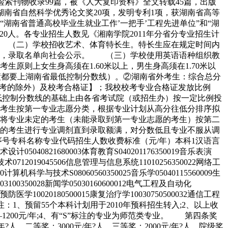
大检索刊物收录99篇，被《人大复印资料》全文转载45篇，出版
湖南省自然科学优秀论文奖20项，发明专利1项，获湖南省高等
湖南省普通高校毕业生就业工作’一把手’工程先进单位”和“湖
0人。各专业招生人数见《湘南学院2011年分省分专业招生计
 （二）学校招收艺术、体育特长生。特长生应在规定时间内
取，录取名单向社会公示。 （三）学校使用英语语种组织教
则上女生身高须在1.60米以上，男生身高须在1.70米以
绩都要上湖南省最低控制分数线）。②湖南省外考生：综合总分
无统考的除外）及校考合格证】；我校校考专业合格证发放比例
低控制分数线的基础上由各省考试院（或招生办）按一定比例投
考生按第一专业志愿分类，根据专业计划从高分往低分排序拟
将专业未定的考生（未能录取到第一专业志愿的考生）按第二
的考生进行专业调剂直到录取额满，对分数低且专业不服从调
号专科名称专业代码招生人数收费标准（元/年）本科1汉语言
8艺术设计05040821680003体育教育S040201176350019音乐表演
与技术0712019045506信息管理与信息系统11010256350022网络工
000计算机科学与技术S08060560350025音乐学05040115560009生
203100350028新闻学05030160600012电气工程及自动化
0031预防医学10020180500015康复治疗学10030750500032通信工程
805460备注：1、预留55个本科计划用于2010年预科招生转入;2、以上收
1200元/年;4、有“S”标注的专业为师范类专业。 第四条奖
人，二等奖：3000元/年?人，三等奖：2000元/年?人，院级奖