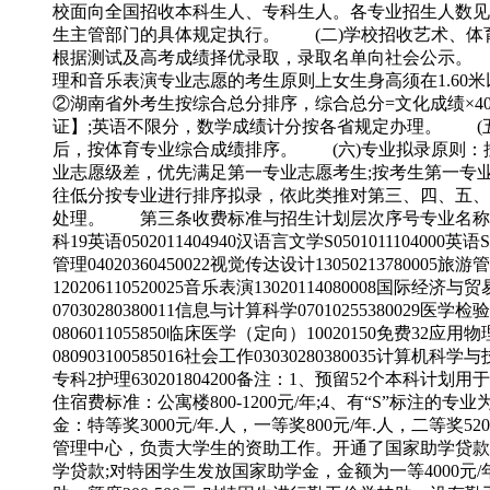
校面向全国招收本科生人、专科生人。各专业招生人数见
生主管部门的具体规定执行。 (二)学校招收艺术、体
根据测试及高考成绩择优录取，录取名单向社会公示。 
理和音乐表演专业志愿的考生原则上女生身高须在1.60
②湖南省外考生按综合总分排序，综合总分=文化成绩×4
证】;英语不限分，数学成绩计分按各省规定办理。 (
后，按体育专业综合成绩排序。 (六)专业拟录原则：
业志愿级差，优先满足第一专业志愿考生;按考生第一专
往低分按专业进行排序拟录，依此类推对第三、四、五、
处理。 第三条收费标准与招生计划层次序号专业名称专业代
科19英语0502011404940汉语言文学S0501011104000英语S
管理04020360450022视觉传达设计13050213780005旅游
120206110520025音乐表演13020114080008国际经济与贸易
07030280380011信息与计算科学07010255380029医学检
0806011055850临床医学（定向）10020150免费32应用物理学
080903100585016社会工作03030280380035计算机科学与技
专科2护理630201804200备注：1、预留52个本科计
住宿费标准：公寓楼800-1200元/年;4、有“S”标注
金：特等奖3000元/年.人，一等奖800元/年.人，二等
管理中心，负责大学生的资助工作。开通了国家助学贷款
学贷款;对特困学生发放国家助学金，金额为一等4000元/年