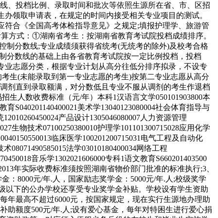
数线、投档比例、录取时间和批次等依照生源所在省、市、区招
生办领取申请表，在规定的时间内接受相关专业项目的测试。
应符合《全国高考体检指导意见》之规定;填报护理学、旅游管
绩计算方式：①湖南省考生：按湖南省教育考试院投档成绩排序。
控制分数线;专业成绩须获得省统考(无统考的除外)及校考合格
控制分数线的基础上由各省教育考试院按一定比例投档，投档
专业志愿分类，根据专业计划从高分往低分排序拟录，不设专
考生(未能录取到第一专业志愿的考生)按第二专业志愿从高分
调剂直到录取额满，对分数低且专业不服从调剂的考生作退档
收费标准（元/年）本科1汉语言文学050101903800本
3体育教育S040201140400021美术学13040123080004社会体育指导与
统12010260450024产品设计1305046080007人力资源管理
0027生物技术07100250380010护理学101101300715028应用化学
10040150550013临床医学100201200715031电气工程及自动化
8071490585015法学03010180400034网络工程
70450018音乐学1302021606000专科1语文教育S660201403500
标准，2013年实际收费标准须按照湖南省物价部门批准的标准执行;3、
000元/年.人，国家励志奖学金：5000元/年.人;校级奖学
于湖南省县级以下的公办学校还享受专业奖学金补贴。学校设有学生资助
年最高不超过6000元，按国家规定，现在实行生源地办理助
助，补助额度500元/年.人;设有爱心基金，每年对特困生进行爱心捐