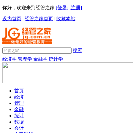
你好，欢迎来到经管之家
[登录]
[注册]
设为首页
|
经管之家首页
|
收藏本站
搜索
经济学
管理学
金融学
统计学
首页
|
经济
|
管理
|
金融
|
统计
|
数据
|
会计
|