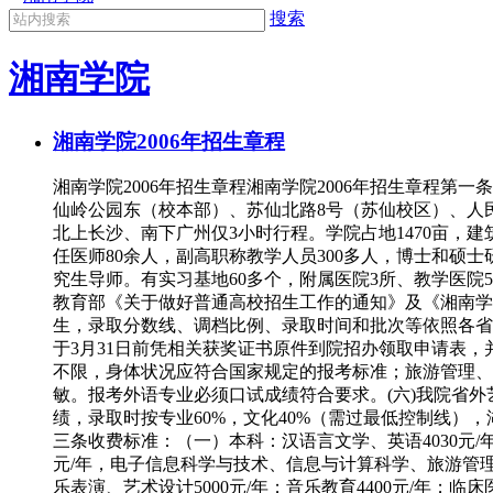
搜索
湘南学院
湘南学院2006年招生章程
湘南学院2006年招生章程湘南学院2006年招生章程第
仙岭公园东（校本部）、苏仙北路8号（苏仙校区）、人民
北上长沙、南下广州仅3小时行程。学院占地1470亩，建筑
任医师80余人，副高职称教学人员300多人，博士和硕
究生导师。有实习基地60多个，附属医院3所、教学医院
教育部《关于做好普通高校招生工作的通知》及《湘南学
生，录取分数线、调档比例、录取时间和批次等依照各省
于3月31日前凭相关获奖证书原件到院招办领取申请表
不限，身体状况应符合国家规定的报考标准；旅游管理、护
敏。报考外语专业必须口试成绩符合要求。(六)我院省
绩，录取时按专业60%，文化40%（需过最低控制线
三条收费标准：（一）本科：汉语言文学、英语4030元/年；
元/年，电子信息科学与技术、信息与计算科学、旅游管理
乐表演、艺术设计5000元/年；音乐教育4400元/年；临