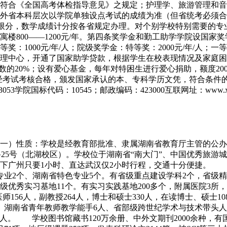
合《全国高考体检指导意见》之规定；护理学、旅游管理和音乐表
外省本科层次以学院单独设点考试的成绩为准（但省统考必须合
语不限分，数学成绩计分按各省规定办理。对个别学校特别需要的
00——1200元/年。第四条奖学金和勤工助学学院设国家奖学金：
等奖：1000元/年/人；院级奖学金：特等奖：2000元/年/人；一等奖
理中心，开通了国家助学贷款，根据学生在校表现情况及家庭困难
总人数的20%；设有爱心基金，每年对特困生进行爱心捐助，额度20
，经考试考核合格，颁发国家承认的本、专科学历文凭，符合条件的
35-2653053学院国标代码：10545；邮政编码：423000互联网址：www
（一）性质：学校是经教育部批准、隶属湖南省教育厅主管的公
路25号（北湖校区）。学校位于湖南省“南大门”、中国优秀旅
广州只要1小时、直达武汉仅2小时行程，交通十分便捷。 （三
专业2个、湖南省特色专业5个。有省级重点建设学科2个，省级精
秀实习基地11个。有实习实践基地200多个，附属医院3所，教学
师156人，副教授264人，博士和硕士330人，在读博士、硕士
、湖南省青年教师教学能手6人、省部级跨世纪学术与技术带头人培
6人。 学校图书馆藏书120万余册、中外文期刊2000余种，