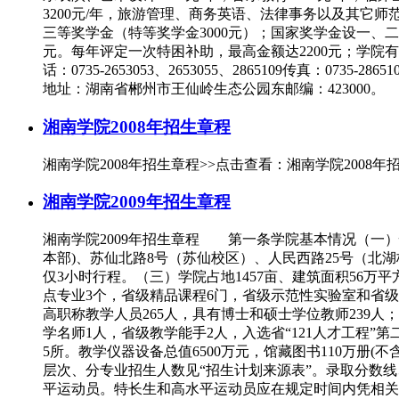
3200元/年，旅游管理、商务英语、法律事务以及其它师范
三等奖学金（特等奖学金3000元）；国家奖学金设一、二、
元。每年评定一次特困补助，最高金额达2200元；学院
话：0735-2653053、2653055、2865109传真：0735-
地址：湖南省郴州市王仙岭生态公园东邮编：423000。
湘南学院2008年招生章程
湘南学院2008年招生章程>>点击查看：湘南学院2008年
湘南学院2009年招生章程
湘南学院2009年招生章程 第一条学院基本情况（一
本部)、苏仙北路8号（苏仙校区）、人民西路25号（北
仅3小时行程。（三）学院占地1457亩、建筑面积56万
点专业3个，省级精品课程6门，省级示范性实验室和省级示
高职称教学人员265人，具有博士和硕士学位教师239
学名师1人，省级教学能手2人，入选省“121人才工程”
5所。教学仪器设备总值6500万元，馆藏图书110万册
层次、分专业招生人数见“招生计划来源表”。录取分数
平运动员。特长生和高水平运动员应在规定时间内凭相关