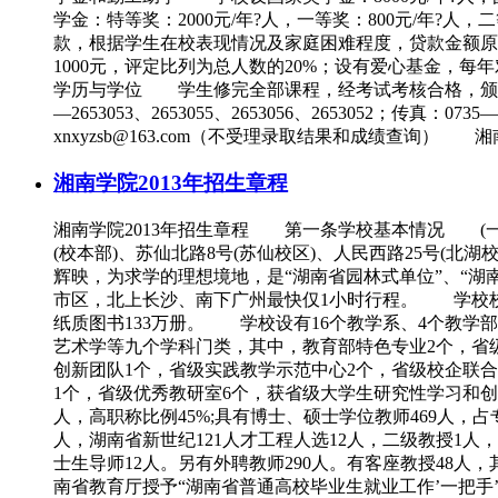
学金：特等奖：2000元/年?人，一等奖：800元/年?
款，根据学生在校表现情况及家庭困难程度，贷款金额原则
1000元，评定比列为总人数的20%；设有爱心基金，每
学历与学位 学生修完全部课程，经考试考核合格，颁
—2653053、2653055、2653056、2653052；传真：
xnxyzsb@163.com（不受理录取结果和成绩查询
湘南学院2013年招生章程
湘南学院2013年招生章程 第一条学校基本情况 (
(校本部)、苏仙北路8号(苏仙校区)、人民西路25号(
辉映，为求学的理想境地，是“湖南省园林式单位”、“湖
市区，北上长沙、南下广州最快仅1小时行程。 学校校园占
纸质图书133万册。 学校设有16个教学系、4个教学
艺术学等九个学科门类，其中，教育部特色专业2个，省级
创新团队1个，省级实践教学示范中心2个，省级校企联合
1个，省级优秀教研室6个，获省级大学生研究性学习和创新
人，高职称比例45%;具有博士、硕士学位教师469人，
人，湖南省新世纪121人才工程人选12人，二级教授1
士生导师12人。另有外聘教师290人。有客座教授48人
南省教育厅授予“湖南省普通高校毕业生就业工作’一把手’