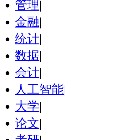
管理
|
金融
|
统计
|
数据
|
会计
|
人工智能
|
大学
|
论文
|
考研
|