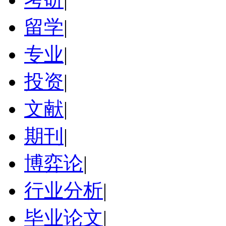
留学
|
专业
|
投资
|
文献
|
期刊
|
博弈论
|
行业分析
|
毕业论文
|