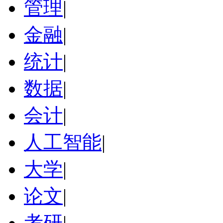
管理
|
金融
|
统计
|
数据
|
会计
|
人工智能
|
大学
|
论文
|
考研
|