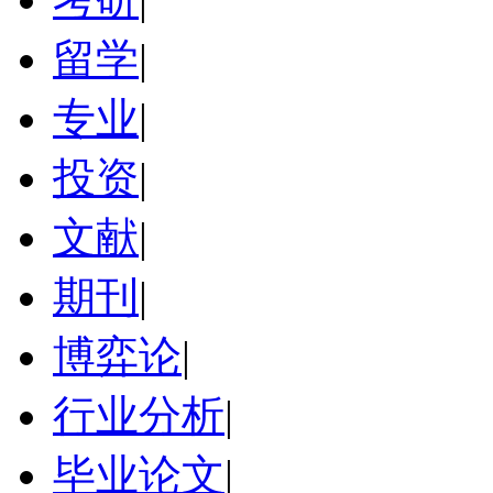
留学
|
专业
|
投资
|
文献
|
期刊
|
博弈论
|
行业分析
|
毕业论文
|