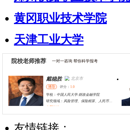
黄冈职业技术学院
天津工业大学
院校老师推荐
一对一咨询 帮你科学报考
戴稳胜
北京市
博导
评分：
1.0
学校：
中国人民大学
-
财政金融学院
研究领域：
风险管理、保险精算、人民币国际化
立即咨询
陈传红
武汉市
硕导
评分：
5.0
友情链接：
学校：
中南民族大学
-
管理学院