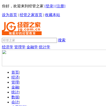
你好，欢迎来到经管之家
[登录]
[注册]
设为首页
|
经管之家首页
|
收藏本站
搜索
经济学
管理学
金融学
统计学
首页
|
经济
|
管理
|
金融
|
统计
|
数据
|
会计
|