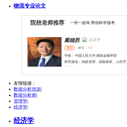
物流专业论文
院校老师推荐
一对一咨询 帮你科学报考
戴稳胜
北京市
博导
评分：
1.0
学校：
中国人民大学
-
财政金融学院
研究领域：
风险管理、保险精算、人民币国际化
立即咨询
陈传红
武汉市
硕导
评分：
5.0
友情链接：
数据分析培训
|
学校：
中南民族大学
-
管理学院
数据分析师
|
研究领域：
数字经济与消费行为，共享经济与协同消费，创新与采纳行为
管理学
|
立即咨询
经济学
|
经济学