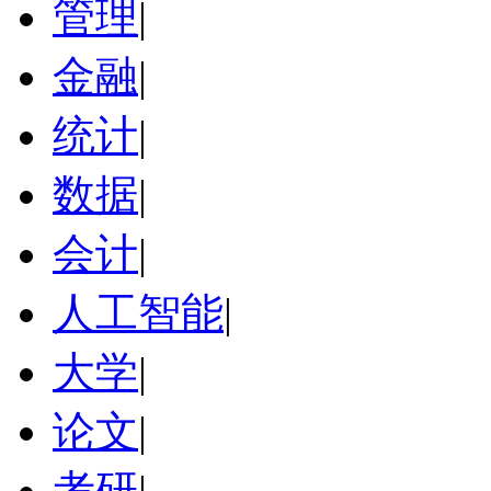
管理
|
金融
|
统计
|
数据
|
会计
|
人工智能
|
大学
|
论文
|
考研
|