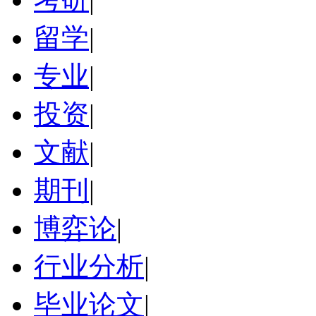
留学
|
专业
|
投资
|
文献
|
期刊
|
博弈论
|
行业分析
|
毕业论文
|