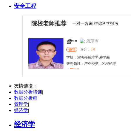
安全工程
院校老师推荐
一对一咨询 帮你科学报考
曾**
湘潭市
硕导
评分：
5.0
学校：
湖南科技大学
-
商学院
研究领域：
产业经济、区域经济
立即咨询
胡**
株洲市
硕导
评分：
5.0
友情链接：
数据分析培训
|
学校：
湖南工业大学
-
城市与环境学院
数据分析师
|
研究领域：
土地利用规划、国土空间规划
管理学
|
立即咨询
经济学
|
曾**
湘潭市
硕导
评分：
5.0
经济学
学校：
湖南科技大学
-
商学院