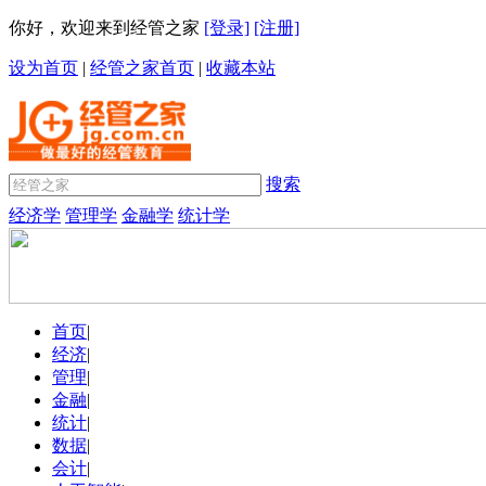
你好，欢迎来到经管之家
[登录]
[注册]
设为首页
|
经管之家首页
|
收藏本站
搜索
经济学
管理学
金融学
统计学
首页
|
经济
|
管理
|
金融
|
统计
|
数据
|
会计
|