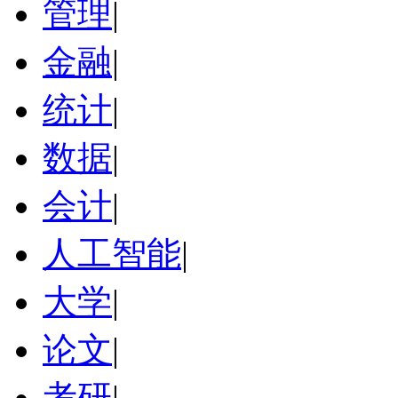
管理
|
金融
|
统计
|
数据
|
会计
|
人工智能
|
大学
|
论文
|
考研
|