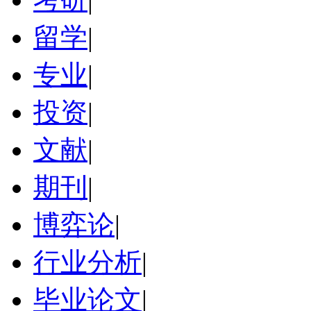
留学
|
专业
|
投资
|
文献
|
期刊
|
博弈论
|
行业分析
|
毕业论文
|