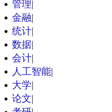
管理
|
金融
|
统计
|
数据
|
会计
|
人工智能
|
大学
|
论文
|
考研
|