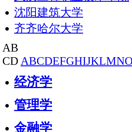
沈阳建筑大学
齐齐哈尔大学
AB
CD
A
B
C
D
E
F
G
H
I
J
K
L
M
N
经济学
管理学
金融学