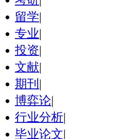
留学
|
专业
|
投资
|
文献
|
期刊
|
博弈论
|
行业分析
|
毕业论文
|