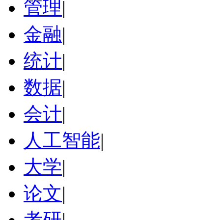
管理
|
金融
|
统计
|
数据
|
会计
|
人工智能
|
大学
|
论文
|
考研
|