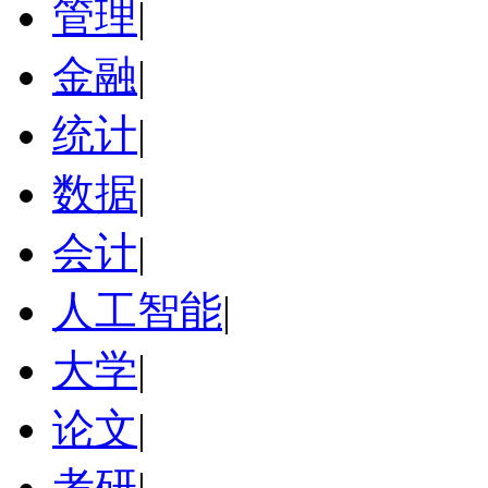
管理
|
金融
|
统计
|
数据
|
会计
|
人工智能
|
大学
|
论文
|
考研
|