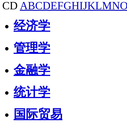
CD
A
B
C
D
E
F
G
H
I
J
K
L
M
N
经济学
管理学
金融学
统计学
国际贸易