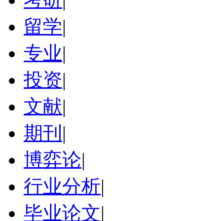
留学
|
专业
|
投资
|
文献
|
期刊
|
博弈论
|
行业分析
|
毕业论文
|