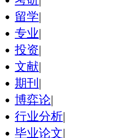
留学
|
专业
|
投资
|
文献
|
期刊
|
博弈论
|
行业分析
|
毕业论文
|