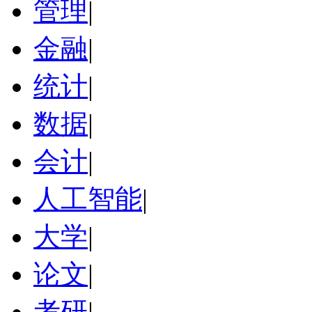
管理
|
金融
|
统计
|
数据
|
会计
|
人工智能
|
大学
|
论文
|
考研
|