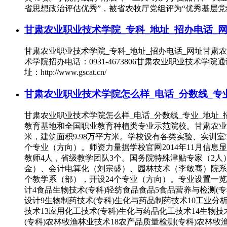
省思想政治评估优秀”，被省农牧厅党组评为“优秀基层党组
甘肃农业职业技术学院_专科_地址_招办电话_
甘肃农业职业技术学院_专科_地址_招办电话_网址甘
术学院招办电话：0931-4673806甘肃农业职业技术学
址：http://www.gscat.cn/
甘肃农业职业技术学院怎么样_电话_分数线_专
甘肃农业职业技术学院怎么样_电话_分数线_专业_地
教育基地和全国职业教育种植类专业示范院校。甘肃农业职业
米，建筑面积9.98万平方米。学校设有各类实验、实训室5
个专业（方向）。师资力量据学校官网2014年11月信息
教师4人，省级教学团队3个。国务院特殊津贴专家（2
金）、会计电算化（刘宗盛）、园林技术（李敏骞）院系设
个教学系（部），开设24个专业（方向）。专业设置一览表
计4食品生物技术(专科)轻纺食品食品5食品营养与检测(
设计9生物制药技术(专科)生化与药品制药技术10工业分
技术13应用化工技术(专科)生化与药品化工技术14生物技
(专科)农林牧渔林业技术18农产品质量检测(专科)农林牧