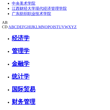
中央美术学院
江西财经大学现代经济管理学院
广东纺织职业技术学院
AB
CD
A
B
C
D
E
F
G
H
I
J
K
L
M
N
O
P
Q
I
S
T
U
V
W
X
Y
Z
经济学
管理学
金融学
统计学
国际贸易
财务管理