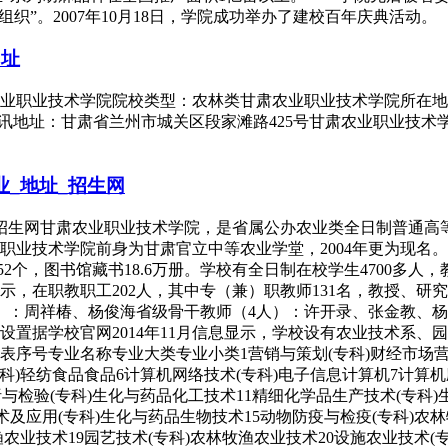
织”。2007年10月18日，学院成功举办了建校百年庆典活动。
网址
肃农业职业技术学院院校类型：农林类甘肃农业职业技术学院所在
院通讯地址：甘肃省兰州市城关区段家滩路425号甘肃农业职业技术学院
业_地址_招生网
址_招生网甘肃农业职业技术学院，是省属公办农业类全日制普通
技术学院前身为甘肃官立中等农业学堂，2004年更为现名。据学
2个，图书馆藏书18.6万册。学校有全日制在校学生4700多人，
显示，在职教职工202人，其中专（兼）职教师131名，教授、研
人）：周祥椿、杨俊海省级骨干教师（4人）：许开录、张金教、
置据学校官网2014年11月信息显示，学校设有农业技术系、
序号专业名称专业大类专业小类1营销与策划(专科)财经市场营销
专科)轻纺食品食品6计算机网络技术(专科)电子信息计算机7计算机
析与检验(专科)生化与药品化工技术11精细化学品生产技术(专科
术及应用(专科)生化与药品生物技术15动物防疫与检疫(专科)农林
渔农业技术19园艺技术(专科)农林牧渔农业技术20设施农业技术(