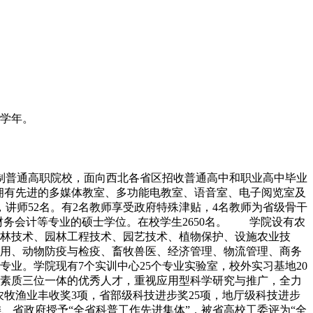
.学年。
日制普通高职院校，面向西北各省区招收普通高中和职业高中毕业
学院拥有先进的多媒体教室、多功能电教室、语音室、电子阅览室及
名，讲师52名。有2名教师享受政府特殊津贴，4名教师为省级骨干
财务会计等专业的硕士学位。在校学生2650名。 学院设有农
林技术、园林工程技术、园艺技术、植物保护、设施农业技
用、动物防疫与检疫、畜牧兽医、经济管理、物流管理、商务
业。学院现有7个实训中心25个专业实验室，校外实习基地20
素质三位一体的优秀人才，重视应用型科学研究与推广，全力
牧渔业丰收奖3项，省部级科技进步奖25项，地厅级科技进步
委、省政府授予“全省科普工作先进集体”，被省高校工委评为“全