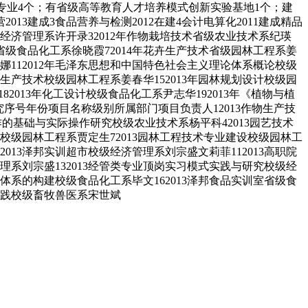
色专业4个；有省级高等教育人才培养模式创新实验基地1个；建
13建成3食品营养与检测2012在建4会计电算化2011建成精品
经济管理系许开录32012年作物栽培技术省级农业技术系纪瑛
术省级食品化工系徐晓霞72014年花卉生产技术省级园林工程系姜
丽娜112012年毛泽东思想和中国特色社会主义理论体系概论校级
花卉生产技术校级园林工程系姜春华152013年园林规划设计校级园
82013年化工设计校级食品化工系尹志华192013年《植物与植
究序号年份项目名称级别所属部门项目负责人12013作物生产技
作的基础与实际操作研究校级农业技术系杨平科42013园艺技术
究校级园林工程系贾定生72013园林工程技术专业建设校级园林工
013泽邦实训超市校级经济管理系刘宗盛文莉菲112013高职院
理系刘宗盛132013经管类专业顶岗实习模式实践与研究校级经
践体系的构建校级食品化工系毕文162013泽邦食品实训室省级食
与实践校级畜牧兽医系宋世斌