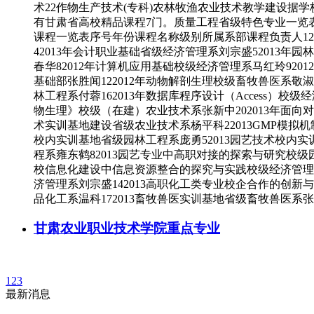
术22作物生产技术(专科)农林牧渔农业技术教学建设据学
有甘肃省高校精品课程7门。质量工程省级特色专业一览表序号
课程一览表序号年份课程名称级别所属系部课程负责人120
42013年会计职业基础省级经济管理系刘宗盛52013年
春华82012年计算机应用基础校级经济管理系马红玲920
基础部张胜闻122012年动物解剖生理校级畜牧兽医系敬淑
林工程系付蓉162013年数据库程序设计（Access）校
物生理》校级（在建）农业技术系张新中202013年面向
术实训基地建设省级农业技术系杨平科22013GMP模拟
校内实训基地省级园林工程系庞勇52013园艺技术校内实
程系雍东鹤82013园艺专业中高职对接的探索与研究校级园
校信息化建设中信息资源整合的探究与实践校级经济管理系
济管理系刘宗盛142013高职化工类专业校企合作的创新
品化工系温科172013畜牧兽医实训基地省级畜牧兽医系
甘肃农业职业技术学院重点专业
1
2
3
最新消息