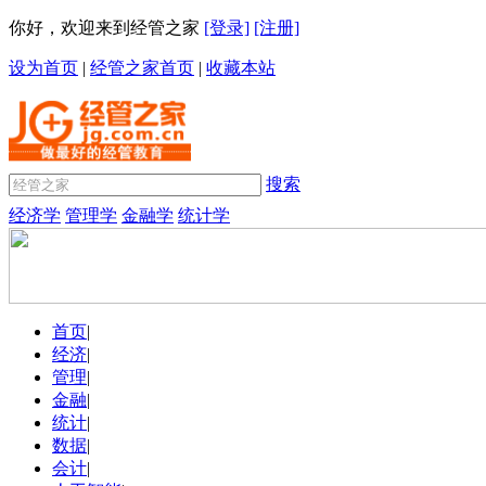
你好，欢迎来到经管之家
[登录]
[注册]
设为首页
|
经管之家首页
|
收藏本站
搜索
经济学
管理学
金融学
统计学
首页
|
经济
|
管理
|
金融
|
统计
|
数据
|
会计
|