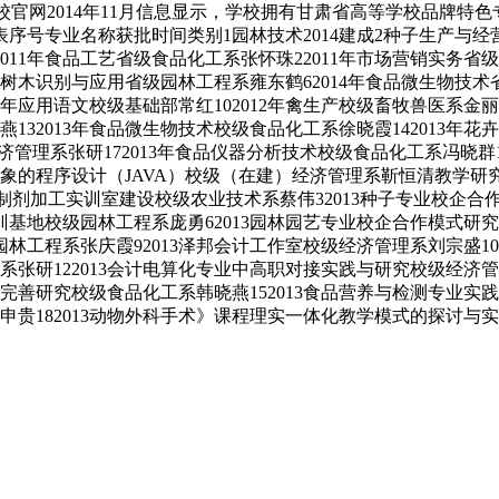
校官网2014年11月信息显示，学校拥有甘肃省高等学校品牌特
专业名称获批时间类别1园林技术2014建成2种子生产与经营20
11年食品工艺省级食品化工系张怀珠22011年市场营销实务省级
园林树木识别与应用省级园林工程系雍东鹤62014年食品微生物技
12年应用语文校级基础部常红102012年禽生产校级畜牧兽医系金
燕132013年食品微生物技术校级食品化工系徐晓霞142013年
级经济管理系张研172013年食品仪器分析技术校级食品化工系冯晓群1
对象的程序设计（JAVA）校级（在建）经济管理系靳恒清教学研
机制剂加工实训室建设校级农业技术系蔡伟32013种子专业校企合
训基地校级园林工程系庞勇62013园林园艺专业校企合作模式研
林工程系张庆霞92013泽邦会计工作室校级经济管理系刘宗盛102
张研122013会计电算化专业中高职对接实践与研究校级经济管
与完善研究校级食品化工系韩晓燕152013食品营养与检测专业实
张申贵182013动物外科手术》课程理实一体化教学模式的探讨