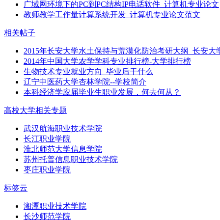
广域网环境下的PC到PC结构IP电话软件_计算机专业论文
教师教学工作量计算系统开发_计算机专业论文范文
相关帖子
2015年长安大学水土保持与荒漠化防治考研大纲_长安大
2014年中国大学农学学科专业排行榜-大学排行榜
生物技术专业就业方向_毕业后干什么
辽宁中医药大学杏林学院--学校简介
本科经济学应届毕业生职业发展，何去何从？
高校大学相关专题
武汉航海职业技术学院
长江职业学院
淮北师范大学信息学院
苏州托普信息职业技术学院
枣庄职业学院
标签云
湘潭职业技术学院
长沙师范学院