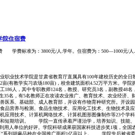
学院住宿费
费标准为：3800元/人.学年。住宿费为：500—1000元/人
业职业技术学院是甘肃省教育厅直属具有100年建校历史的全
亩(有教学实习农场180亩)，校舍建筑面积4.52万平方米。
186人，其中专职教师124名，教授、研究员3名，副教授48
生35名，有5名教师正在攻读农业推广、教育技术、农业经济、
兽医系、基础部、成人教育部，并设有作物育种研究所。开设园
食品营养与检测、食品生物技术、应用化工技术、生物技术及应
应用技术、计算机网络技术、计算机图形图像制作等23个学科专
训和短期培训。 学院一直传承着严谨治学，培养知识、技能、
受到用人单位的好评。学院科研成果获国家科技进步奖1项，全国农
“天亚”系列胡麻品种在全国推广面积1亿亩以上。 学院先后被省