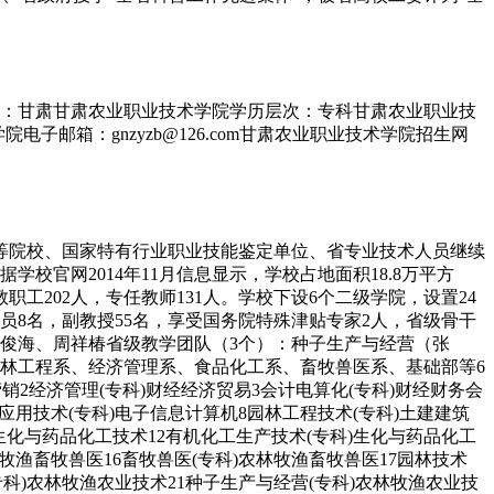
地：甘肃甘肃农业职业技术学院学历层次：专科甘肃农业职业技
电子邮箱：gnzyzb@126.com甘肃农业职业技术学院招生网
高等院校、国家特有行业职业技能鉴定单位、省专业技术人员继续
校官网2014年11月信息显示，学校占地面积18.8万平方
教职工202人，专任教师131人。学校下设6个二级学院，设置24
究员8名，副教授55名，享受国务院特殊津贴专家2人，省级骨干
杨俊海、周祥椿省级教学团队（3个）：种子生产与经营（张
园林工程系、经济管理系、食品化工系、畜牧兽医系、基础部等6
2经济管理(专科)财经经济贸易3会计电算化(专科)财经财务会
应用技术(专科)电子信息计算机8园林工程技术(专科)土建建筑
)生化与药品化工技术12有机化工生产技术(专科)生化与药品化工
牧渔畜牧兽医16畜牧兽医(专科)农林牧渔畜牧兽医17园林技术
专科)农林牧渔农业技术21种子生产与经营(专科)农林牧渔农业技