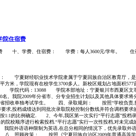
学院住宿费
费 十、学费、住宿费： 学费：每人3600元/学年。 住宿费
况： 宁夏财经职业技术学院隶属于宁夏回族自治区教育厅，是
4万平方米，学院现有在校学生3700多人。新校区规划占地面积57
院 学院代码：13088 学院本部地址：宁夏银川市西夏区文
960名。我院2009年分省市、分专业招生计划以及其他具体
省招收单独考试学生。 四、录取规则： 按照“学校负责,招
养要求,投档成绩达到同批次录取院校控制分数线并符合调档要
:1的比例确定. 2、今年,我区第一次实行“平行志愿”投档录取
的院校顺序进行检索投档.“平行志愿”实行一次性投档,对未完成的
 我院外语语种限制为英语,在总分相同的情况下，优先录取
 八、照顾政策： 按照《宁夏回族自治区2009年普通高