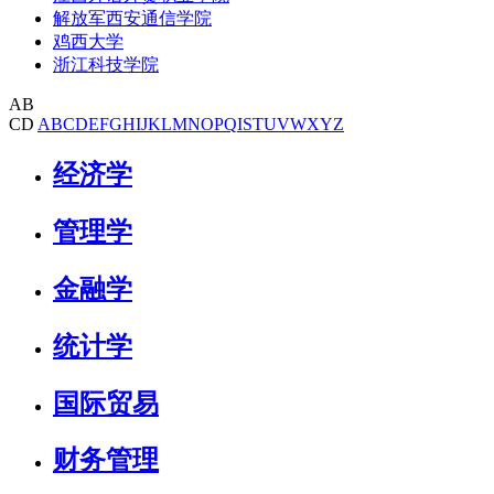
解放军西安通信学院
鸡西大学
浙江科技学院
AB
CD
A
B
C
D
E
F
G
H
I
J
K
L
M
N
O
P
Q
I
S
T
U
V
W
X
Y
Z
经济学
管理学
金融学
统计学
国际贸易
财务管理