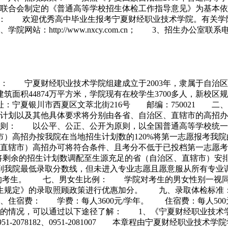
联合会制定的《普通高等学校招生体检工作指导意见》为基本依
询： 欢迎优秀高中毕业生报考宁夏财经职业技术学院。有关学
ttp://www.nxcy.com.cn； 3、招生办公室联系电话：0
况： 宁夏财经职业技术学院组建成立于2003年，隶属于自治
筑面积44874万平方米，学院现有在校学生3700多人，新校区
：宁夏银川市西夏区文萃北街216号 邮编：750021 二
专业招生计划以及其他具体要求将分别由各省、自治区、直辖市的
则： 以公平、公正、公开为原则，以全国普通高等学校统一
）高招办按我院在当地招生计划数的120%将第一志愿报考我
直辖市）高招办可将符合条件、且考分不低于已投档第一志愿考
以将剩余的招生计划数调配至生源充足的省（自治区、直辖市）
到我院最低录取分数线，但未进入专业志愿且愿意服从所有专
高的考生。 七、男女生比例： 学院对考生的男女性别一视
校招生规定》的录取照顾政策进行优惠加分。 九、录取体检标
住宿费： 学费：每人3600元/学年。 住宿费：每人50
绍的情况，可以通过以下途径了解： 1、《宁夏财经职业技术
系电话：0951-2078182、0951-2081007 本章程由宁夏财