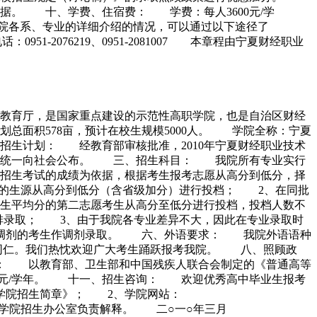
据。 十、学费、住宿费： 学费：每人3600元/学
院各系、专业的详细介绍的情况，可以通过以下途径了
951-2076219、0951-2081007 本章程由宁夏财经职业
区教育厅，是国家重点建设的示范性高职学院，也是自治区财经
规划总面积578亩，预计在校生规模5000人。 学院全称：宁夏
、招生计划： 经教育部审核批准，2010年宁夏财经职业技术
高招办统一向社会公布。 三、招生科目： 我院所有专业实行
招生考试的成绩为依据，根据考生报考志愿从高分到低分，择
院的生源从高分到低分（含省级加分）进行投档； 2、在同批
生平均分的第二志愿考生从高分至低分进行投档，投档人数不
安排录取； 3、由于我院各专业差异不大，因此在专业录取时
业调剂的考生作调剂录取。 六、外语要求： 我院外语语种
同仁。我们热忱欢迎广大考生踊跃报考我院。 八、照顾政
准： 以教育部、卫生部和中国残疾人联合会制定的《普通高等
0元/学年。 十一、招生咨询： 欢迎优秀高中毕业生报考
学院招生简章》； 2、学院网站：
经职业技术学院学院招生办公室负责解释。 二○一○年三月