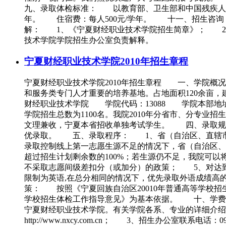
九、录取体检标准： 以教育部、卫生部和中国残疾人
年。 住宿费：每人500元/学年。 十一、招生咨
解： 1、《宁夏财经职业技术学院招生简章》； 2、学院网站：h
技术学院学院招生办公室负责解释。
宁夏财经职业技术学院2010年招生章程
宁夏财经职业技术学院2010年招生章程 一、学院概
和服务类专门人才重要的培养基地。占地面积120余亩，建
财经职业技术学院 学院代码：13088 学院本部地址
学院招生总数为1100名。我院2010年分省市、分
文理兼收，宁夏本省招收单独考试学生。 四、录取规
优录取。 五、录取程序： 1、省（自治区、直辖市
录取控制线上第一志愿生源不足的情况下，省（自治区、
超过招生计划剩余数的100%；若生源仍不足，我院可
不采取志愿间级差扣分（或加分）的政策； 5、对达
限制为英语,在总分相同的情况下，优先录取外语成绩
策： 按照《宁夏回族自治区20010年普通高等学
学校招生体检工作指导意见》为基本依据。 十、学费、
宁夏财经职业技术学院。有关学院各系、专业的详细介
http://www.nxcy.com.cn； 3、招生办公室联