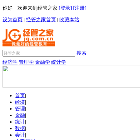
你好，欢迎来到经管之家
[登录]
[注册]
设为首页
|
经管之家首页
|
收藏本站
搜索
经济学
管理学
金融学
统计学
首页
|
经济
|
管理
|
金融
|
统计
|
数据
|
会计
|