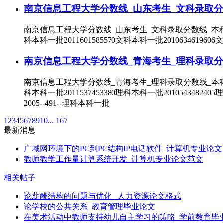
南京信息工程大学分数线_山东考生_文科录取分
南京信息工程大学分数线_山东考生_文科录取分数线_本科一批录取
科本科一批2011601585570文科本科一批2010634619606
南京信息工程大学分数线_青海考生_理科录取分
南京信息工程大学分数线_青海考生_理科录取分数线_本科一批录取
科本科一批2011537453380理科本科一批2010543482405
2005--491--理科本科一批
1
2
3
4
5
6
7
8
9
10
... 167
最新消息
广域网环境下的PC到PC结构IP电话软件_计算机专业论文
教师教学工作量计算系统开发_计算机专业论文范文
相关帖子
论薪酬结构的问题与优化 _人力资源论文格式
论学校的公共关系_教育管理毕业论文
在美术活动中教师支持幼儿自主学习的策略_学前教育毕