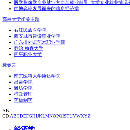
医学影像学专业就业方向与就业前景_大学专业就业情况
由博弈论发展而来的信息经济学
高校大学相关专题
右江民族医学院
西安城市建设职业学院
广东省外语艺术职业学院
乔治·梅森大学
四平职业大学
标签云
南京医科大学康达学院
昌吉学院
潍坊学院
行政管理
药物制药
AB
CD
A
B
C
D
E
F
G
H
I
J
K
L
M
N
O
P
Q
I
S
T
U
V
W
X
Y
Z
经济学