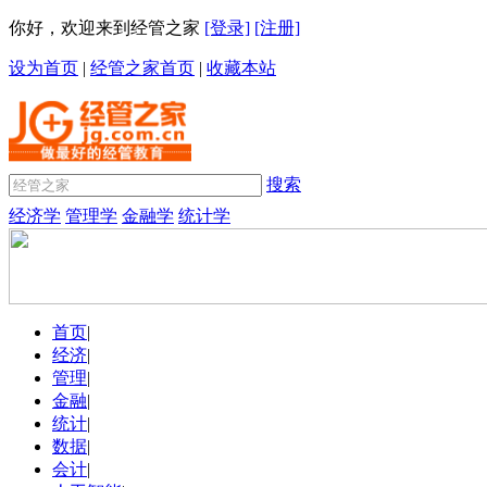
你好，欢迎来到经管之家
[登录]
[注册]
设为首页
|
经管之家首页
|
收藏本站
搜索
经济学
管理学
金融学
统计学
首页
|
经济
|
管理
|
金融
|
统计
|
数据
|
会计
|