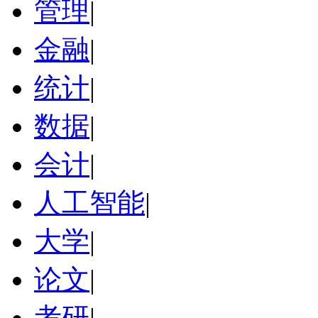
管理
|
金融
|
统计
|
数据
|
会计
|
人工智能
|
大学
|
论文
|
考研
|