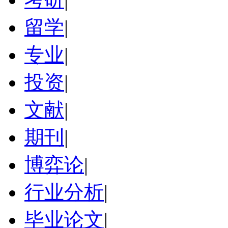
留学
|
专业
|
投资
|
文献
|
期刊
|
博弈论
|
行业分析
|
毕业论文
|