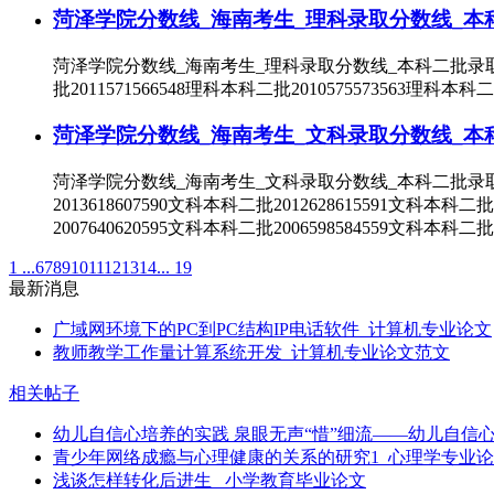
菏泽学院分数线_海南考生_理科录取分数线_本
菏泽学院分数线_海南考生_理科录取分数线_本科二批录取年份最高
批2011571566548理科本科二批2010575573563理科本科
菏泽学院分数线_海南考生_文科录取分数线_本
菏泽学院分数线_海南考生_文科录取分数线_本科二批录取年份最高
2013618607590文科本科二批2012628615591文科本科二批
2007640620595文科本科二批2006598584559文科本科二批
1 ...
6
7
8
9
10
11
12
13
14
... 19
最新消息
广域网环境下的PC到PC结构IP电话软件_计算机专业论文
教师教学工作量计算系统开发_计算机专业论文范文
相关帖子
幼儿自信心培养的实践 泉眼无声“惜”细流——幼儿自信
青少年网络成瘾与心理健康的关系的研究1_心理学专业
浅谈怎样转化后进生 _小学教育毕业论文