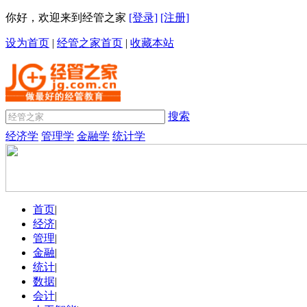
你好，欢迎来到经管之家
[登录]
[注册]
设为首页
|
经管之家首页
|
收藏本站
搜索
经济学
管理学
金融学
统计学
首页
|
经济
|
管理
|
金融
|
统计
|
数据
|
会计
|