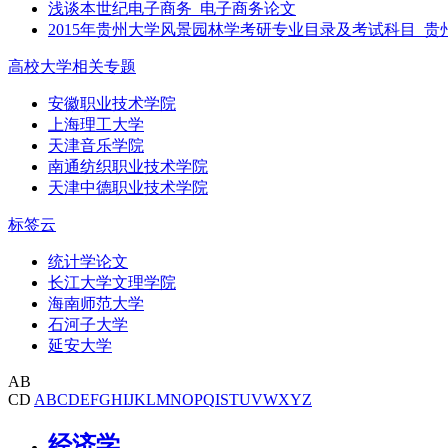
浅谈本世纪电子商务_电子商务论文
2015年贵州大学风景园林学考研专业目录及考试科目_贵
高校大学相关专题
安徽职业技术学院
上海理工大学
天津音乐学院
南通纺织职业技术学院
天津中德职业技术学院
标签云
统计学论文
长江大学文理学院
海南师范大学
石河子大学
延安大学
AB
CD
A
B
C
D
E
F
G
H
I
J
K
L
M
N
O
P
Q
I
S
T
U
V
W
X
Y
Z
经济学