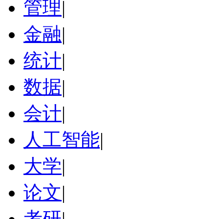
管理
|
金融
|
统计
|
数据
|
会计
|
人工智能
|
大学
|
论文
|
考研
|