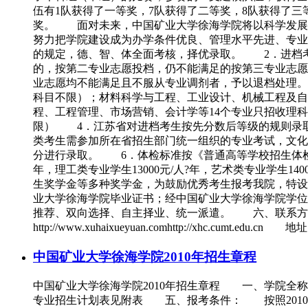
伍有1队获得了一等奖，7队获得了二等奖，8队获得了三
奖。 面对未来，中国矿业大学徐海学院将以科学发展
努力把学院建设成为办学条件优良、管理水平先进、专
的规定，德、智、体全面考核，择优录取。 2．进档
的，按第二专业志愿投档，仍不能满足的按第三专业志愿
业志愿均不能满足且不服从专业调剂者，予以退档处理。
科目不限）；材料科学与工程、工业设计、机械工程及自
程、工程管理、市场营销、会计学等14个专业只招收理
限） 4．江苏省对进档考生按先分数后等级的规则录
类考生需参加所在省招生部门统一组织的专业考试，文化
分进行录取。 6．体检标准按《普通高等学校招生体检
年，理工类专业学生13000元/人?年，艺术类专业学生
生奖学金等多种奖学金，为鼓励优秀考生报考我院，特设
业大学徐海学院毕业证书；经中国矿业大学徐海学院学
推荐、双向选择、自主择业、统一派遣。 六、联系方式 电话：051
http://www.xuhaixueyuan.comhttp://xhc
中国矿业大学徐海学院2010年招生章程
中国矿业大学徐海学院2010年招生章程 一、学院全
专业招生计划表见附表 五、报考条件： 按照2010