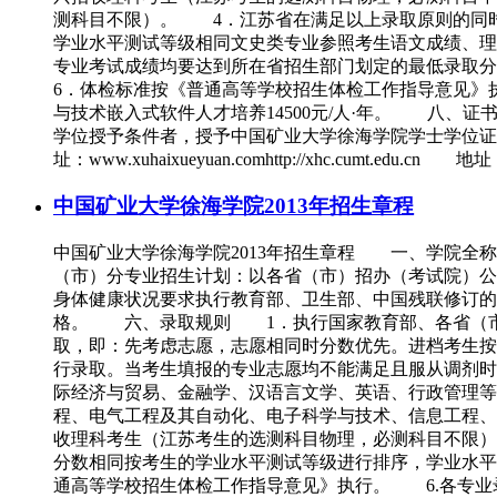
测科目不限）。 4．江苏省在满足以上录取原则的同
学业水平测试等级相同文史类专业参照考生语文成绩、
专业考试成绩均要达到所在省招生部门划定的最低录取
6．体检标准按《普通高等学校招生体检工作指导意见》执
与技术嵌入式软件人才培养14500元/人·年。 八
学位授予条件者，授予中国矿业大学徐海学院学士学位证书。 九、联
址：www.xuhaixueyuan.comhttp://xhc.cu
中国矿业大学徐海学院2013年招生章程
中国矿业大学徐海学院2013年招生章程 一、学院全
（市）分专业招生计划：以各省（市）招办（考试院）公
身体健康状况要求执行教育部、卫生部、中国残联修订的
格。 六、录取规则 1．执行国家教育部、各省（市
取，即：先考虑志愿，志愿相同时分数优先。进档考生按
行录取。当考生填报的专业志愿均不能满足且服从调剂
际经济与贸易、金融学、汉语言文学、英语、行政管理等
程、电气工程及其自动化、电子科学与技术、信息工程、
收理科考生（江苏考生的选测科目物理，必测科目不限
分数相同按考生的学业水平测试等级进行排序，学业水
通高等学校招生体检工作指导意见》执行。 6.各专业录取