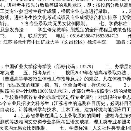
时，进档考生按先分数后等级的规则录取，即：按投档分数从高
理工类专业参照考生数学成绩，根据专业志愿进行录取。 5．
分数线。进档考生按文化考试成绩及专业成绩综合相加排序（
行。 7.各专业录取均无男女比例限制。 七、学费标准：文史
、证书及颁发办法： 学生修完教学计划规定的全部课程且成绩合
系方式 电话：0516-8388471683884713 传真：051
mt.edu.cn 地址：江苏省徐州市中国矿业大学（文昌校区）徐海学院 邮编：22
称：中国矿业大学徐海学院（部标代码：13579） 二、办
布为准 五、报考条件： 按照2013年各省高考录取办法，
《普通高等学校招生体检工作指导意见》的规定。凡在体检中弄
）招生政策的规定，德、智、体全面考核，择优录取。 2．
照该省招生计划数100%优先录取，此部分考生按照专业清的录
时，学校将根据各专业的录取情况进行专业调剂；对填报的专业
5个专业只招收文科考生（江苏考生的选测科目历史，必测科目
自动化、计算机科学与技术、土木工程、建筑环境与能源应用工
）。 4．江苏省录取在满足以上录取原则的同时，进档考生按
平测试等级相同文史类专业参照考生语文成绩、理工类专业参照
均无男女比例限制。 七、学费标准：人文社科类专业14000元