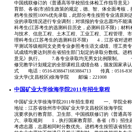
中国残联修订的《普通高等学校招生体检工作指导意见
育部、各省(市)招生政策的规定，德、智、体全面考核
档考生按照100%优先录取，此部分考生按照专业清原
业的录取情况进行专业调剂；对填报的专业志愿均不能满
科考生(江苏考生的选测科目历史，必测科目不限)；材
与技术、信息工程、土木工程、工业工程、工程管理、市
理科考生(江苏考生的选测科目不限) 4．江苏省对进
平测试等级相同文史类专业参照考生语文成绩、理工类
试成绩均要达到所在省招生部门划定的录取分数线。进
意见》执行。 7.各专业录取均无男女比例限制。 七、
修完教学计划规定的全部课程且成绩合格，颁发国家承
式 电话：0516-8388471683884713 传真：0516-838
业大学(文昌校区)徐海学院 邮编：221008
中国矿业大学徐海学院2011年招生章程
中国矿业大学徐海学院2011年招生章程 一、学院全
地址：江苏省徐州市中国矿业大学文昌校区徐海学院 五
况要求执行教育部、卫生部、中国残联修订的《普通高
六、录取规则 1．执行国家教育部、各省（市）招生
考虑志愿，志愿相同时分数优先。进档考生按照该省招生