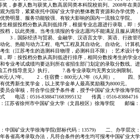
等奖，参赛人数与获奖人数高居同类本科院校前列。2008年在
观为指导，紧紧依托中国矿业大学的整体教育资源和办学优势，
业优势明显、服务功能较强、有较大影响的国内一流独立学院。
考生根据投档分数从高到低排序，根据专业志愿进行录取，即：
投档，以此类推。当考生填报的专业志愿均不能满足且服从调剂
 3．国际经济与贸易、金融学、汉语言文学、英语、行政管理
动化、热能与动力工程、电气工程及其自动化、自动化、计算机
科考生（江苏考生的选测科目物理，必测科目不限）；艺术设计
取，即：按投档分数从高到低进行排序，相同分数按考生的学业
和专业考试成绩均要达到所在省招生部门划定的录取分数线。进
工作指导意见》执行。 7.各专业录取均无男女比例限制。 三
14000元/人?年。 2．住宿费：800元/人?年（6人间）
有优秀新生奖学金，以上奖学金单人最高奖励额为8000元。
位委员会审核，符合学位授予条件者，授予中国矿业大学徐海学
6-8388471683995132 传真：0516-83884716 电
.cumt.edu.cn 地址：江苏省徐州市中国矿业大学（文昌校区）徐海学院 邮编：2
称：中国矿业大学徐海学院(部标代码：13579) 二、办学
年各省高考录取办法，凡符合条件的考生均可报考中国矿业大学