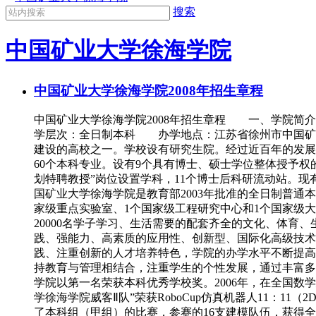
搜索
中国矿业大学徐海学院
中国矿业大学徐海学院2008年招生章程
中国矿业大学徐海学院2008年招生章程 一、学院
学层次：全日制本科 办学地点：江苏省徐州市中国矿业大
建设的高校之一。学校设有研究生院。经过近百年的发展
60个本科专业。设有9个具有博士、硕士学位整体授予权的
划特聘教授”岗位设置学科，11个博士后科研流动站。现有
国矿业大学徐海学院是教育部2003年批准的全日制普
家级重点实验室、1个国家级工程研究中心和1个国家级大
20000名学子学习、生活需要的配套齐全的文化、体
践、强能力、高素质的应用性、创新型、国际化高级技术
践、注重创新的人才培养特色，学院的办学水平不断提高
持教育与管理相结合，注重学生的个性发展，通过丰富多
学院以第一名荣获本科优秀学校奖。2006年，在全国数
学徐海学院威客Ⅱ队”荣获RoboCup仿真机器人11：1
了本科组（甲组）的比赛，参赛的16支建模队伍，获得全