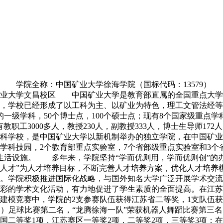
简介 学院全称：中国矿业大学徐海学院（国标代码：1357
学文昌校区 中国矿业大学是教育部直属的全国重点大学，是国家
，学校已经形成了以工科为主、以矿业为特色，理工文管法经等
一级学科，50个博士点，100个硕士点；现有8个国家级重点学
教职工3000多人，教授230人，副教授333人，博士生导师17
通本科学校，是中国矿业大学以新机制举办的独立学院，在中国矿
学科技园，2个教育部重点实验室，7个省部级重点实验室和3个
育、生活设施。 多年来，学院坚持“学而优则用，学而优则创”的
人才”为人才培养目标，不断完善人才培养方案，优化人才培养
。学院积极推进国际化战略，与国外知名大学广泛开展学术交流
彩的学术文化活动，有力地促进了学生素质的全面提高。在江苏
学建模竞赛中，学院的2支参赛队伍获得江苏省二等奖，1支队伍
1（2D）足球比赛第二名，“龙腾徐海一队”荣获机器人舞蹈比赛第
国二等奖1项，江苏赛区一等奖2项，二等奖2项，三等奖3项；