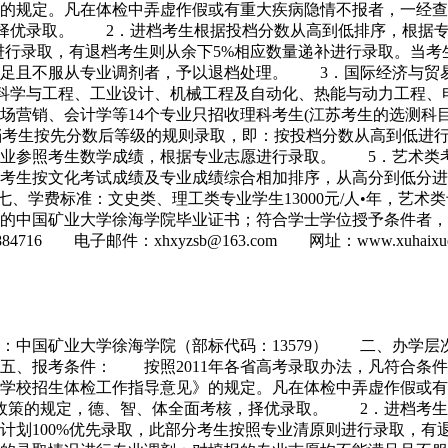
》的规定。凡在体检中弄虚作假或有重大疾病隐情不报者，一经
，择优录取。 2．进档考生根据投档分数从高到低排序，根据
则进行录取，有退档考生则从余下5%相应数量递补进行录取。当
足且不服从专业调剂者，予以退档处理。 3．国际经济与贸易
料科学与工程、工业设计、机械工程及自动化、热能与动力工程
场营销、会计学等14个专业只招收理科考生(江苏考生的选测科
档考生按先分数后等级的规则录取，即：按投档分数从高到低进
专业参照考生数学成绩，根据专业志愿进行录取。 5．艺术类
档考生按文化考试成绩及专业成绩综合相加排序，从高分到低分
学费标准：文史类、理工类专业学生13000元/人•年，艺术类
认的中国矿业大学徐海学院毕业证书；符合学士学位授予条件者
84716 电子邮件：xhxyzsb@163.com 网址：www.xuhaixuey
称：中国矿业大学徐海学院（部标代码：13579） 二、办
、报考条件： 按照2011年各省高考录取办法，凡符合条件
等学校招生体检工作指导意见》的规定。凡在体检中弄虚作假
政策的规定，德、智、体全面考核，择优录取。 2．进档考生
计划100%优先录取，此部分考生按照专业清原则进行录取，有