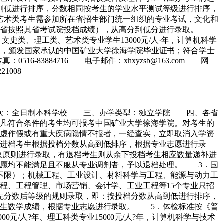
到低进行排序，分数相同按考生的学业水平测试等级进行排序，
艺术类考生需参加所在省招生部门统一组织的专业考试，文化和
安徽省按照其省考试院投档成绩），从高分到低分进行录取。
类、理工类、艺术类专业学生13000元/人·年，计算机科学
格，颁发国家承认的中国矿业大学徐海学院毕业证书；符合学士
6-83884716 电子邮件：xhxyzsb@163.com 网
1008
学层次：全日制本科学校 三、办学类型：独立学院 四、各省
凡符合条件的考生均可报考中国矿业大学徐海学院。对考生的
虚作假或有重大疾病隐情不报者，一经查实，立即取消入学资
进档考生根据投档分数从高到低排序，根据专业志愿进行录
取原则进行录取，有退档考生则从余下投档考生相应数量递补进
志愿均不能满足且不服从专业调剂者，予以退档处理。 3．国
不限）；机械工程、工业设计、材料科学与工程、能源与动力工
程、工程管理、市场营销、会计学、工业工程等15个专业只招
先分数后等级的规则录取，即：按投档分数从高到低进行排序，
考生数学成绩，根据专业志愿进行录取。 5．体检标准按《普
/人?年、理工科类专业15000元/人?年，计算机科学与技术