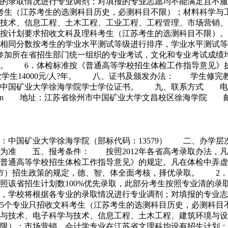
业的录取情况进行专业调剂；对填报的专业志愿均不能满足且不
考生（江苏考生的选测科目历史，必测科目不限）；材料科学与
技术、信息工程、土木工程、工业工程、工程管理、市场营销、
业按计划要求招收文科及理科考生（江苏考生的选测科目不限）
相同分数按考生的学业水平测试等级进行排序，学业水平测试等
参加所在省招生部门统一组织的专业考试，文化和专业考试成绩
取。 6．体检标准按《普通高等学校招生体检工作指导意见》
类专业学生14000元/人?年。 八、证书及颁发办法： 学生
大学徐海学院学士学位证书。 九、联系方式 电话：0516-838
.cumt.edu.cn 地址：江苏省徐州市中国矿业大学文昌校区徐海学院 邮
称：中国矿业大学徐海学院（部标代码：13579） 二、办
为准 五、报考条件： 按照2012年各省高考录取办法，凡
普通高等学校招生体检工作指导意见》的规定。凡在体检中弄虚
）招生政策的规定，德、智、体全面考核，择优录取。 2．
照该省招生计划数100%优先录取，此部分考生按照专业清的录
时，学校将根据各专业的录取情况进行专业调剂；对填报的专业
5个专业只招收文科考生（江苏考生的选测科目历史，必测科目
与技术、电子科学与技术、信息工程、土木工程、建筑环境与设
限）；市场营销、会计学专业在江苏省文理科均设有招生计划；