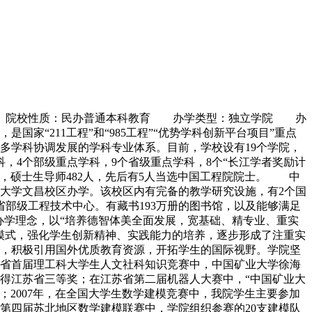
9） 院校性质：民办普通本科教育 办学类型：独立学院 办
“211工程”和“985工程”“优势学科创新平台项目”重点
多学科协调发展的学科专业体系。目前，学校设有19个学院，
科，4个部级重点学科，9个省级重点学科，8个“长江学者奖励计
2人，硕士生导师482人，先后有5人当选中国工程院院士。 中
业大学文昌校区办学。该校区内有完备的教学研究设施，有2个国
省部级工程技术中心。有藏书193万册的图书馆，以及能够满足
办学理念，以“培养德智体美全面发展，宽基础、精专业、重实
模式，强化学生创新精神、实践能力的培养，逐步形成了注重实
，积极引用国外优质教育资源，开拓学生的国际视野。学院坚
省首届理工科大学生人文社科知识竞赛中，中国矿业大学徐海
获得江苏省三等奖；在江苏省第二届机器人大赛中，“中国矿业大
三名；2007年，在全国大学生数学建模竞赛中，我院学生主要参加
在第四届苏北地区数学建模联赛中，学院组织参赛的20支建模队