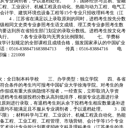
服从专业调剂者，予以退档处理。 3．国际经济与贸易、金融
工程、工业设计、机械工程及自动化、热能与动力工程、电气工
会计学、建筑环境也设备工程等15个专业只招收理科考生（江
。 4．江苏省在满足以上录取原则的同时，进档考生按先分数
级相同文史类专业参照考生语文成绩、理工类专业参照考生数
均要达到所在省招生部门划定的录取分数线。进档考生按文化考
执行。 7.各专业录取均无男女比例限制。 七、学费标
修完教学计划规定的全部课程且成绩合格，颁发国家承认的中国矿业
8471683884713 传真：0516-83884716 电
编：221008
学层次：全日制本科学校 三、办学类型：独立学院 四、各省
符合条件的考生均可报考中国矿业大学徐海学院。对考生的身
作假或有重大疾病隐情不报者，一经查实，立即取消入学资
进档考生根据投档分数从高到低排序，根据专业志愿进行录
取原则进行录取，有退档考生则从余下投档考生相应数量递补进
志愿均不能满足且不服从专业调剂者，予以退档处理。 3．国
不限）；材料科学与工程、工业设计、机械工程及自动化、热能
备工程、工业工程、工程管理、市场营销、会计学等15个专业
艺术设计专业按计划要求招收文科及理科考生（江苏考生的选