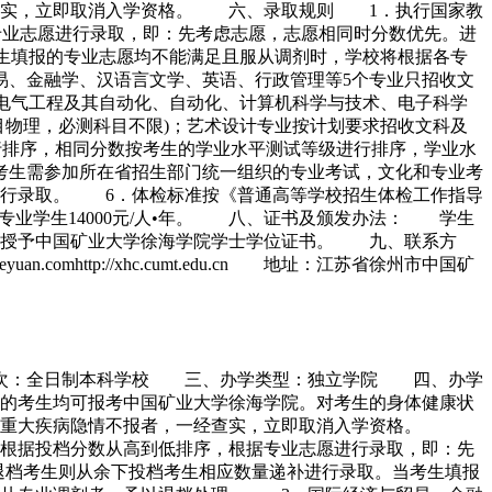
查实，立即取消入学资格。 六、录取规则 1．执行国家教
专业志愿进行录取，即：先考虑志愿，志愿相同时分数优先。进
考生填报的专业志愿均不能满足且服从调剂时，学校将根据各专
、金融学、汉语言文学、英语、行政管理等5个专业只招收文
、电气工程及其自动化、自动化、计算机科学与技术、电子科学
目物理，必测科目不限)；艺术设计专业按计划要求招收文科及
行排序，相同分数按考生的学业水平测试等级进行排序，学业水
考生需参加所在省招生部门统一组织的专业考试，文化和专业考
进行录取。 6．体检标准按《普通高等学校招生体检工作指导
专业学生14000元/人•年。 八、证书及颁发办法： 学生
，授予中国矿业大学徐海学院学士学位证书。 九、联系方
uan.comhttp://xhc.cumt.edu.cn 地址：江苏省徐州市中国矿
学层次：全日制本科学校 三、办学类型：独立学院 四、办学
的考生均可报考中国矿业大学徐海学院。对考生的身体健康状
或有重大疾病隐情不报者，一经查实，立即取消入学资格。
根据投档分数从高到低排序，根据专业志愿进行录取，即：先
退档考生则从余下投档考生相应数量递补进行录取。当考生填报