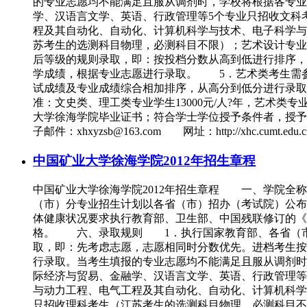
的专业志愿均不能满足且服从调剂时，学校将根据各专
学、汉语言文学、英语、行政管理等5个专业只招收文科
程及其自动化、自动化、计算机科学与技术、电子科学与
苏考生的选测科目物理，必测科目不限）；艺术设计专
后等级的规则录取，即：按投档分数从高到低进行排序，
学成绩，根据专业志愿进行录取。 5．艺术类考生需
试成绩及专业成绩综合相加排序，从高分到低分进行录
准：文史类、理工类专业学生13000元/人?年，艺术
大学徐海学院毕业证书；符合学士学位授予条件者，授予中国矿业
子邮件：xhxyzsb@163.com 网址：http://xhc
中国矿业大学徐海学院2012年招生章程
中国矿业大学徐海学院2012年招生章程 一、学院全
（市）分专业招生计划以各省（市）招办（考试院）公布
体健康状况要求执行教育部、卫生部、中国残联修订的《
格。 六、录取规则 1．执行国家教育部、各省（市
取，即：先考虑志愿，志愿相同时分数优先。进档考生按
行录取。当考生填报的专业志愿均不能满足且服从调剂
际经济与贸易、金融学、汉语言文学、英语、行政管理等
与动力工程、电气工程及其自动化、自动化、计算机科学
只招收理科考生（江苏考生的选测科目物理，必测科目不