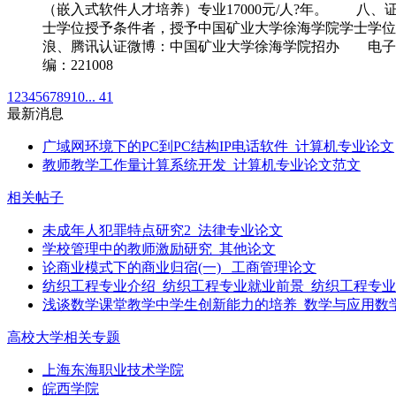
（嵌入式软件人才培养）专业17000元/人?年。 
士学位授予条件者，授予中国矿业大学徐海学院学士学位证书。 九
浪、腾讯认证微博：中国矿业大学徐海学院招办 电子邮件：xhx
编：221008
1
2
3
4
5
6
7
8
9
10
... 41
最新消息
广域网环境下的PC到PC结构IP电话软件_计算机专业论文
教师教学工作量计算系统开发_计算机专业论文范文
相关帖子
未成年人犯罪特点研究2_法律专业论文
学校管理中的教师激励研究_其他论文
论商业模式下的商业归宿(一) _工商管理论文
纺织工程专业介绍_纺织工程专业就业前景_纺织工程专
浅谈数学课堂教学中学生创新能力的培养_数学与应用数
高校大学相关专题
上海东海职业技术学院
皖西学院