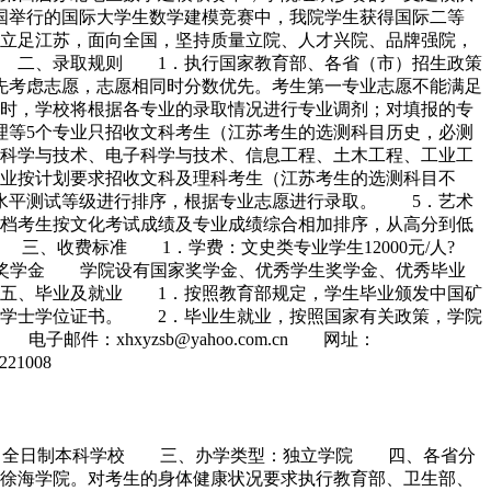
美国举行的国际大学生数学建模竞赛中，我院学生获得国际二等
立足江苏，面向全国，坚持质量立院、人才兴院、品牌强院，
 二、录取规则 1．执行国家教育部、各省（市）招生政策
先考虑志愿，志愿相同时分数优先。考生第一专业志愿不能满足
时，学校将根据各专业的录取情况进行专业调剂；对填报的专
等5个专业只招收文科考生（江苏考生的选测科目历史，必测
科学与技术、电子科学与技术、信息工程、土木工程、工业工
专业按计划要求招收文科及理科考生（江苏考生的选测科目不
水平测试等级进行排序，根据专业志愿进行录取。 5．艺术
档考生按文化考试成绩及专业成绩综合相加排序，从高分到低
、收费标准 1．学费：文史类专业学生12000元/人?
。 四、奖学金 学院设有国家奖学金、优秀学生奖学金、优秀毕业
 五、毕业及就业 1．按照教育部规定，学生毕业颁发中国矿
院学士学位证书。 2．毕业生就业，按照国家有关政策，学院
子邮件：xhxyzsb@yahoo.com.cn 网址：
21008
层次：全日制本科学校 三、办学类型：独立学院 四、各省分
徐海学院。对考生的身体健康状况要求执行教育部、卫生部、