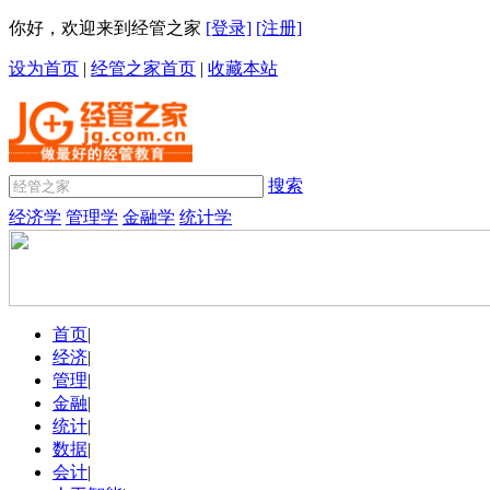
你好，欢迎来到经管之家
[登录]
[注册]
设为首页
|
经管之家首页
|
收藏本站
搜索
经济学
管理学
金融学
统计学
首页
|
经济
|
管理
|
金融
|
统计
|
数据
|
会计
|