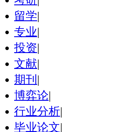
留学
|
专业
|
投资
|
文献
|
期刊
|
博弈论
|
行业分析
|
毕业论文
|