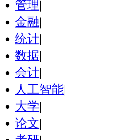
管理
|
金融
|
统计
|
数据
|
会计
|
人工智能
|
大学
|
论文
|
考研
|