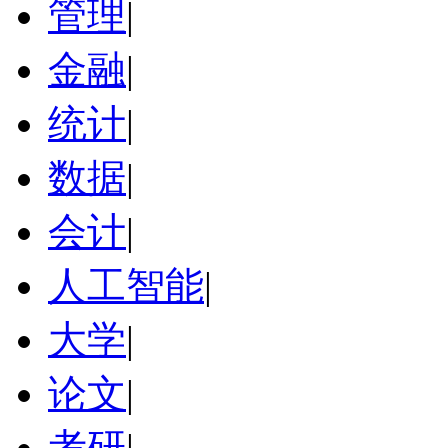
管理
|
金融
|
统计
|
数据
|
会计
|
人工智能
|
大学
|
论文
|
考研
|