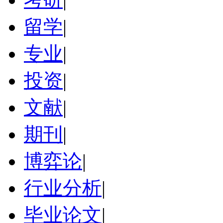
留学
|
专业
|
投资
|
文献
|
期刊
|
博弈论
|
行业分析
|
毕业论文
|