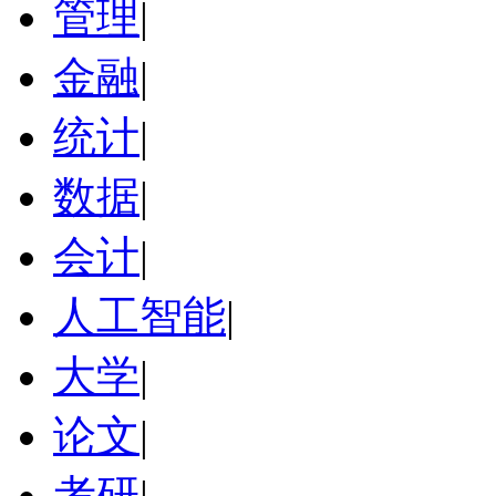
管理
|
金融
|
统计
|
数据
|
会计
|
人工智能
|
大学
|
论文
|
考研
|