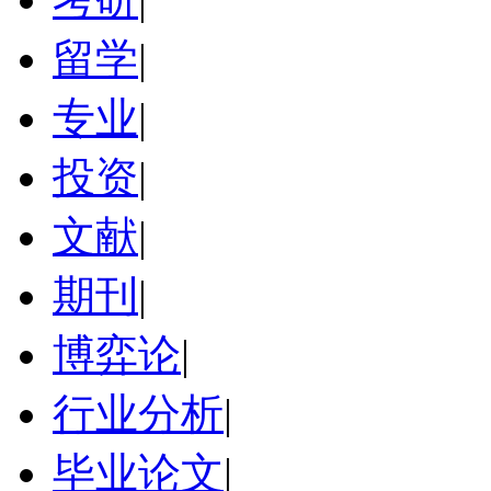
留学
|
专业
|
投资
|
文献
|
期刊
|
博弈论
|
行业分析
|
毕业论文
|