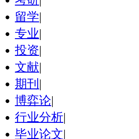
留学
|
专业
|
投资
|
文献
|
期刊
|
博弈论
|
行业分析
|
毕业论文
|