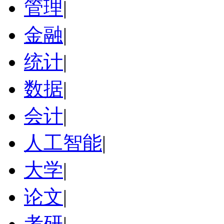
管理
|
金融
|
统计
|
数据
|
会计
|
人工智能
|
大学
|
论文
|
考研
|