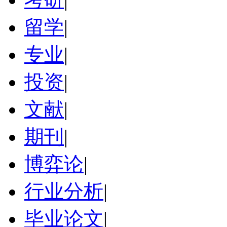
留学
|
专业
|
投资
|
文献
|
期刊
|
博弈论
|
行业分析
|
毕业论文
|