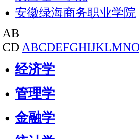
安徽绿海商务职业学院
AB
CD
A
B
C
D
E
F
G
H
I
J
K
L
M
N
经济学
管理学
金融学