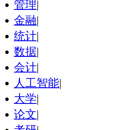
管理
|
金融
|
统计
|
数据
|
会计
|
人工智能
|
大学
|
论文
|
考研
|