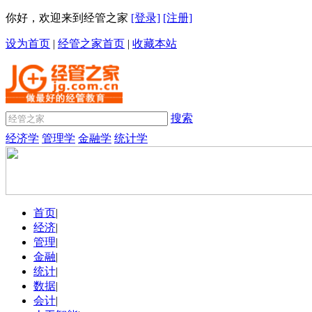
你好，欢迎来到经管之家
[登录]
[注册]
设为首页
|
经管之家首页
|
收藏本站
搜索
经济学
管理学
金融学
统计学
首页
|
经济
|
管理
|
金融
|
统计
|
数据
|
会计
|