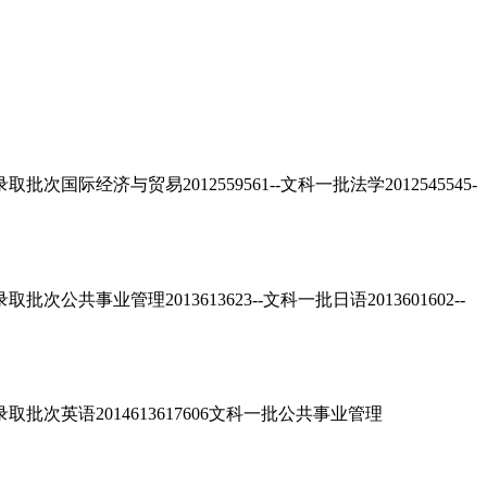
济与贸易2012559561--文科一批法学2012545545-
业管理2013613623--文科一批日语2013601602--
英语2014613617606文科一批公共事业管理