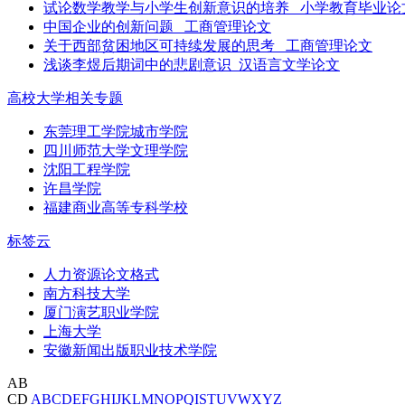
试论数学教学与小学生创新意识的培养 _小学教育毕业论
中国企业的创新问题 _工商管理论文
关于西部贫困地区可持续发展的思考 _工商管理论文
浅谈李煜后期词中的悲剧意识_汉语言文学论文
高校大学相关专题
东莞理工学院城市学院
四川师范大学文理学院
沈阳工程学院
许昌学院
福建商业高等专科学校
标签云
人力资源论文格式
南方科技大学
厦门演艺职业学院
上海大学
安徽新闻出版职业技术学院
AB
CD
A
B
C
D
E
F
G
H
I
J
K
L
M
N
O
P
Q
I
S
T
U
V
W
X
Y
Z