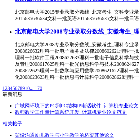
北京邮电大学2015专业录取分数线_北京考生_文科专业录
2015635636634文科一批英语2015635636635文科一批日语
北京邮电大学2008专业录取分数线_安徽考生_
北京邮电大学2008专业录取分数线_安徽考生_理科专业
2008626632理科一批电子商务及法律2008602621理科一
理科一批软件工程2008622633理科一批电子信息科学与技术2
及管理2008617625理科一批光信息科学与技术20086246
2008622625理科一批数学与应用数学2008621622理科一
化2008623623理科一批信息与计算科学2008628628理科
1
2
3
4
5
6
7
8
9
10
... 170
最新消息
广域网环境下的PC到PC结构IP电话软件_计算机专业论文
教师教学工作量计算系统开发_计算机专业论文范文
相关帖子
架设沟通幼儿教学与小学教学的桥梁其他论文