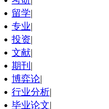
留学
|
专业
|
投资
|
文献
|
期刊
|
博弈论
|
行业分析
|
毕业论文
|