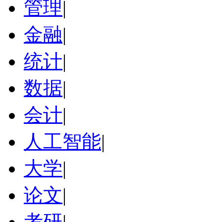
管理
|
金融
|
统计
|
数据
|
会计
|
人工智能
|
大学
|
论文
|
考研
|