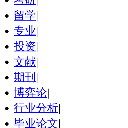
留学
|
专业
|
投资
|
文献
|
期刊
|
博弈论
|
行业分析
|
毕业论文
|