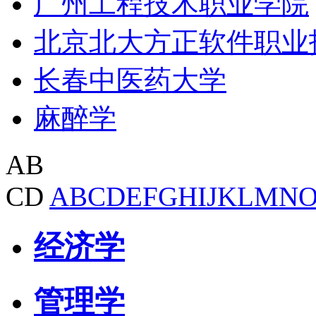
广州工程技术职业学院
北京北大方正软件职业
长春中医药大学
麻醉学
AB
CD
A
B
C
D
E
F
G
H
I
J
K
L
M
N
经济学
管理学