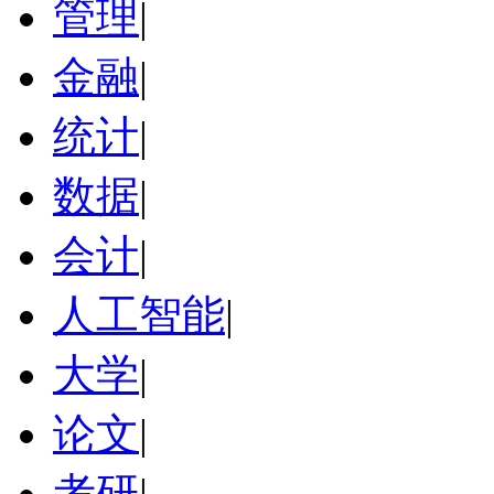
管理
|
金融
|
统计
|
数据
|
会计
|
人工智能
|
大学
|
论文
|
考研
|