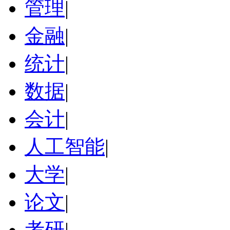
管理
|
金融
|
统计
|
数据
|
会计
|
人工智能
|
大学
|
论文
|
考研
|