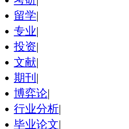
留学
|
专业
|
投资
|
文献
|
期刊
|
博弈论
|
行业分析
|
毕业论文
|