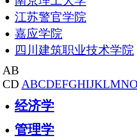
南京理工大学
江苏警官学院
嘉应学院
四川建筑职业技术学院
AB
CD
A
B
C
D
E
F
G
H
I
J
K
L
M
N
经济学
管理学