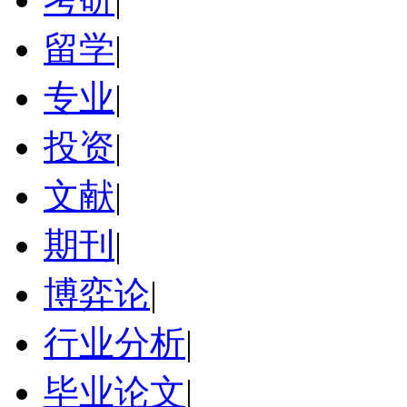
留学
|
专业
|
投资
|
文献
|
期刊
|
博弈论
|
行业分析
|
毕业论文
|