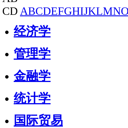
CD
A
B
C
D
E
F
G
H
I
J
K
L
M
N
经济学
管理学
金融学
统计学
国际贸易