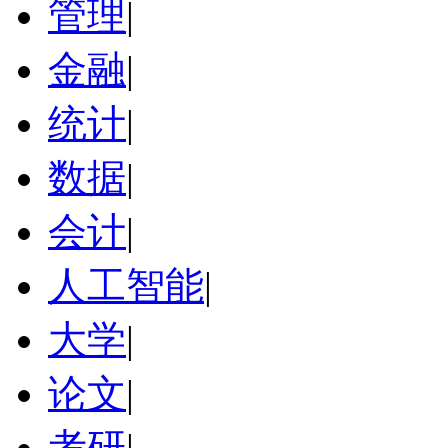
管理
|
金融
|
统计
|
数据
|
会计
|
人工智能
|
大学
|
论文
|
考研
|