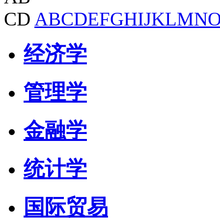
CD
A
B
C
D
E
F
G
H
I
J
K
L
M
N
经济学
管理学
金融学
统计学
国际贸易