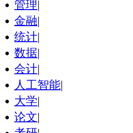
管理
|
金融
|
统计
|
数据
|
会计
|
人工智能
|
大学
|
论文
|
考研
|