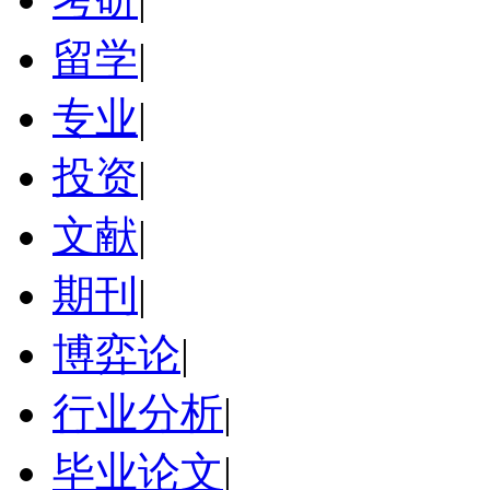
留学
|
专业
|
投资
|
文献
|
期刊
|
博弈论
|
行业分析
|
毕业论文
|