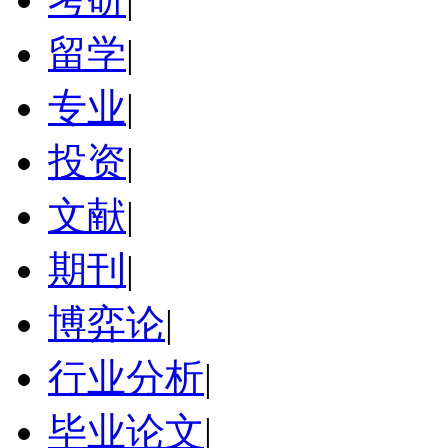
留学
|
专业
|
投资
|
文献
|
期刊
|
博弈论
|
行业分析
|
毕业论文
|