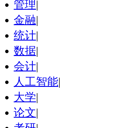
管理
|
金融
|
统计
|
数据
|
会计
|
人工智能
|
大学
|
论文
|
考研
|