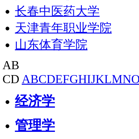
长春中医药大学
天津青年职业学院
山东体育学院
AB
CD
A
B
C
D
E
F
G
H
I
J
K
L
M
N
经济学
管理学