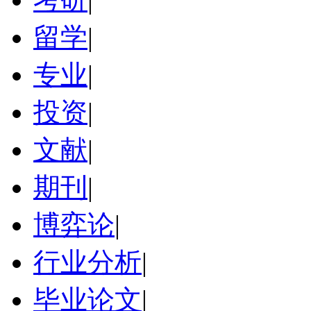
留学
|
专业
|
投资
|
文献
|
期刊
|
博弈论
|
行业分析
|
毕业论文
|