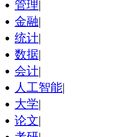
管理
|
金融
|
统计
|
数据
|
会计
|
人工智能
|
大学
|
论文
|
考研
|