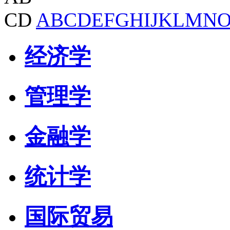
CD
A
B
C
D
E
F
G
H
I
J
K
L
M
N
经济学
管理学
金融学
统计学
国际贸易