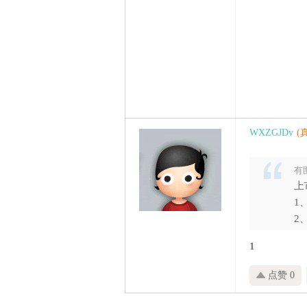
WXZGJDv
(
有匪
上
1
2
1
点赞 0