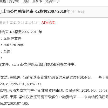
颜色
|
抢沙发
|
顶贴
|
显身卡
|
道具中心
]
上市公司融资约束-KZ指数2007-2019年
[推广有奖]
发表于 2021-5-19 21:34:19
|
AI写论文
束-KZ指数2007-2019年
源：见附件文件
2007-2019年
围：全国
：
文件、stata do文件以及原始数据都附在文件中。
, 彭文浩, 黄晓凤. 当前制造业企业的融资约束是过度抑或不足——基于高
 v.23;No.131(02):87-99.
嘉桐. 劳动力成本与中小企业融资约束[J]. 金融研究, 2020, No.483(09):1
, 翟淑萍, 于苏. 柔性税收征管能否缓解企业融资约束——来自纳税信用评
o.372(03):87-105.