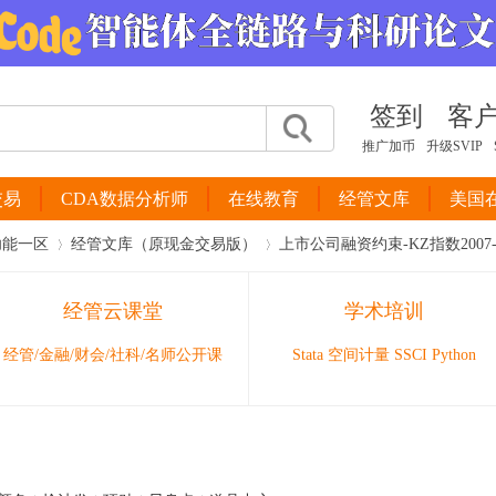
签到
客
推广加币
升级SVIP
交易
CDA数据分析师
在线教育
经管文库
美国
功能一区
经管文库（原现金交易版）
上市公司融资约束-KZ指数2007-
经管云课堂
学术培训
›
›
经管/金融/财会/社科/名师公开课
Stata 空间计量 SSCI Python