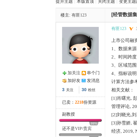
提升主题
|
本版置顶
|
关闭主题
|
变更主题
[经管数据集
楼主:
有匪123
管
有匪123
上市公司融资约
1、数据来
2、时间跨度：
3、区域范
加关注
串个门
4、指标说明
之
加好友
发消息
计算方法参考
3
30
相关文献：
关注
粉丝
[1]肖曙光
已卖：
2218
份资源
管理评论, 2020,
副教授
[2]刘晓光,刘
[3]孙雪娇
99%
还不是
VIP
/
贵宾
经济, 2019, N