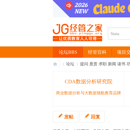
论坛BBS
经管百科
项目
论坛
提问 悬赏 求职 新闻 读书 
CDA数据分析研究院
经
›
›
商业数据分析与大数据领航教育品牌
发帖
回复