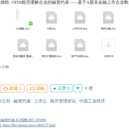
 杨旭晗. OFDI能否缓解企业的融资约束——基于A股非金融上市企业数据的实
9-136
点赞 0
0
收藏
5
回帖
市公司
融资约束
上市公
南开管理评论
中国工业经济
融资约束-KZ指数2007-2019年
tps://bbs.pinggu.org/a-3460137.html