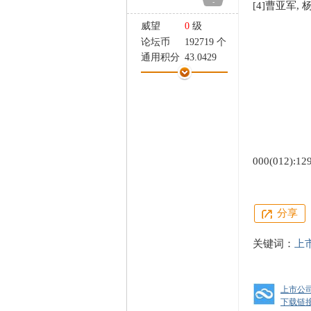
-
[4]曹亚军,
家
威望
0
级
论坛币
192719 个
通用积分
43.0429
学术水平
0 点
热心指数
0 点
信用等级
0 点
经验
32877 点
帖子
416
精华
0
000(012):12
在线时间
822 小时
注册时间
2020-12-29
最后登录
2026-4-17
分享
关键词：
上
上市公司
下载链接: ht