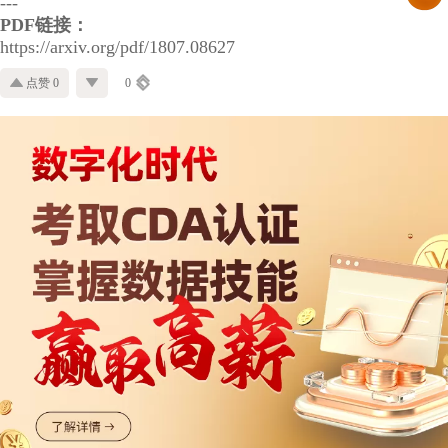
---
PDF链接：
https://arxiv.org/pdf/1807.08627
点赞 0
0