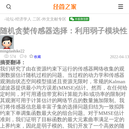
›
论坛
›
经济学人 二区
›
外文文献专区
随机贪婪传感器选择：利用弱子模块性
mingdashike22
574
0
收藏
2022-04-13
摘要翻译：
我们研究了由在资源约束下运行的传感器网络收集的观
测数据估计随机过程的问题。当过程的动力学和传感器
观测由状态空间模型描述且资源无限时，常规的Kalman
滤波器提供最小均方误差(MMSE)估计。然而，在任何给
定时间，对可用通信带宽和计算能力和/或功率的限制对
其观测可用于计算估计的网络节点的数量施加限制。我
们将传感器信息最丰富子集的选择问题归结为一致拟阵
约束下单调集函数最大化的组合问题。对于MMSE估计
准则，我们证明了目标函数的最大元素曲率满足一定的
上界约束，因此是弱子模的。我们开发了一个高效的随