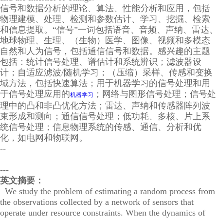
信号和数据分析的理论、算法、性能分析和应用，包括
物理建模、处理、检测和参数估计、学习、挖掘、检索
和信息提取。“信号”一词包括语音、音频、声纳、雷达、
地球物理、生理、（生物）医学、图像、视频和多模态
自然和人为信号，包括通信信号和数据。感兴趣的主题
包括：统计信号处理、谱估计和系统辨识；滤波器设
计；自适应滤波/随机学习；（压缩）采样、传感和变换
域方法，包括快速算法；用于机器学习的信号处理和用
于信号处理应用的
；网络与图形信号处理；信号处
机器学习
理中的凸和非凸优化方法；雷达、声纳和传感器阵列波
束形成和测向；通信信号处理；低功耗、多核、片上系
统信号处理；信息物理系统的传感、通信、分析和优
化，如电网和物联网。
--
---
英文摘要：
We study the problem of estimating a random process from
the observations collected by a network of sensors that
operate under resource constraints. When the dynamics of