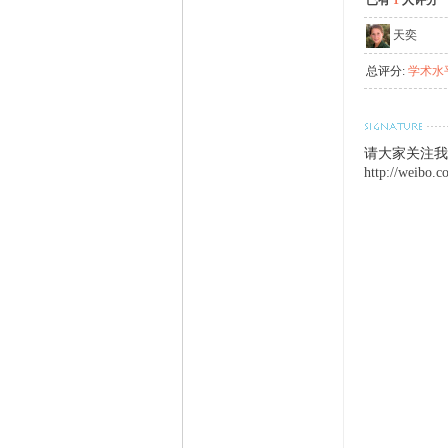
已有
1
人评分
天奕
总评分:
学术水平
请大家关注我
http://weibo.c