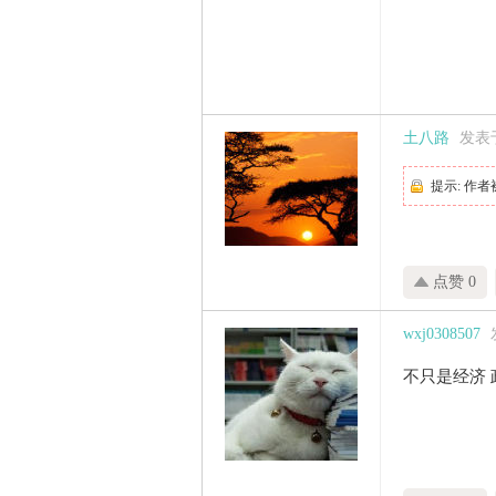
土八路
发表于 
提示:
作者
点赞 0
wxj0308507
不只是经济 