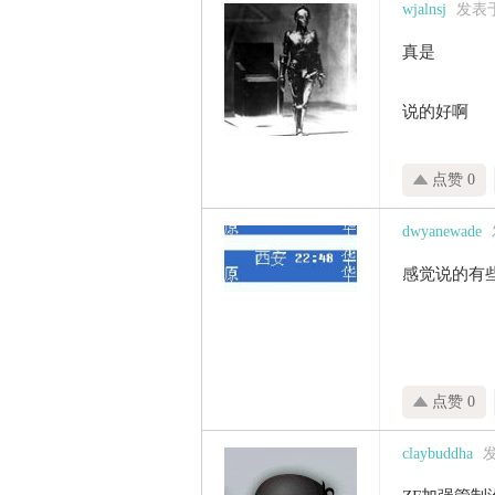
wjalnsj
发表于 
真是
说的好啊
点赞 0
dwyanewade
感觉说的有
点赞 0
claybuddha
发