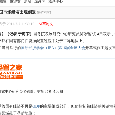
颜色
|
抢沙发
|
顶贴
|
显身卡
|
道具中心
国市场经济出现倒退
[推广有奖]
于 2011-7-7 11:30:15
|
AI写论文
网】（记者 于海荣）
国务院发展研究中心研究员吴敬琏7月4日表示，
反映在国有部门在资源配置过程中处于主导地位上。
当日举行的
国际经济学会（IEA）第16届全球大会
开幕式作主题发
研究中心研究员吴敬琏。财新记者 李漠摄
管国有经济不再是
GDP
的主要组成部分，但仍控制着经济的关键性
等领域处于垄断地位；