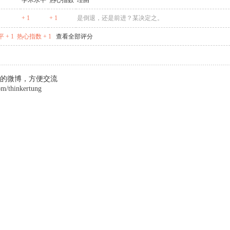
学术水平
热心指数
理由
+ 1
+ 1
是倒退，还是前进？某决定之。
 + 1
热心指数 + 1
查看全部评分
的微博，方便交流
om/thinkertung