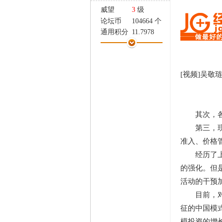
家
威望
3
级
论坛币
104664 个
通用积分
11.7978
学术水平
304 点
热心指数
272 点
信用等级
234 点
[视频]吴敬
经验
65755 点
帖子
913
精华
15
在线时间
1087 小时
其次，各级
注册时间
2011-1-18
第三，现代
最后登录
2020-3-12
准入、价格
经历了上世
的强化。但
活动的干预
目前，对中
征的中国模
模投资的增