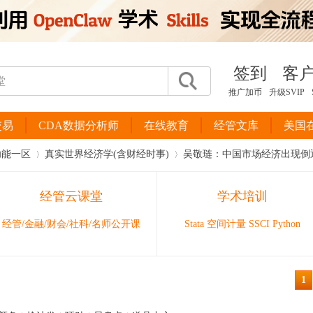
签到
客
推广加币
升级SVIP
交易
CDA数据分析师
在线教育
经管文库
美国
功能一区
真实世界经济学(含财经时事)
吴敬琏：中国市场经济出现倒
经管云课堂
学术培训
›
›
经管/金融/财会/社科/名师公开课
Stata 空间计量 SSCI Python
1