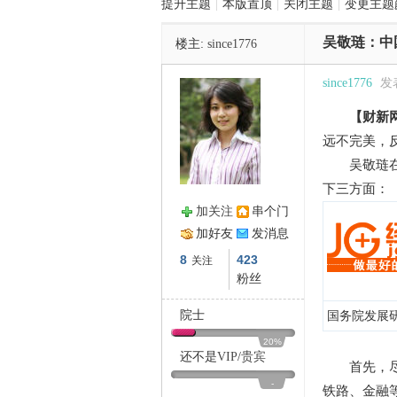
提升主题
|
本版置顶
|
关闭主题
|
变更主题
吴敬琏：中
楼主:
since1776
管
since1776
发表
【财新
远不完美，
吴敬琏在
下三方面：
加关注
串个门
之
加好友
发消息
8
423
关注
粉丝
院士
国务院发展
20%
还不是
VIP
/
贵宾
首先，尽
-
铁路、金融