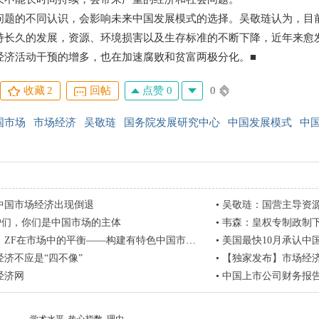
的不同认识，会影响未来中国发展模式的选择。吴敬琏认为，目前
持长久的发展，资源、环境损害以及生存标准的不断下降，近年来愈发
经济活动干预的增多，也在加速腐败和贫富两极分化。■
点赞 0
0
收藏
2
回帖
国市场
市场经济
吴敬琏
国务院发展研究中心
中国发展模式
中
中国市场经济出现倒退
•
吴敬琏：国营主导资
散户们，你们是中国市场的主体
•
韦森：皇权专制政制下
F在市场中的平衡——构建有特色中国市场经济的理论与现实思考
•
美国最快10月承认中
经济不应是“四不像”
•
【独家发布】市场经
经济网
•
中国上市公司财务报