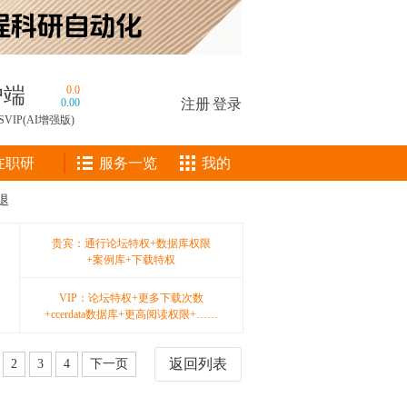
户端
0.0
0.00
注册
|
登录
SVIP(AI增强版)
在职研
服务一览
我的
退
贵宾：通行论坛特权+数据库权限
+案例库+下载特权
VIP：论坛特权+更多下载次数
+ccerdata数据库+更高阅读权限+……
返回列表
2
3
4
下一页