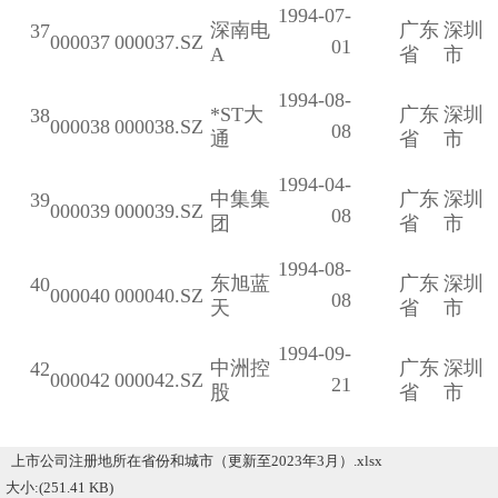
1994-07-
深南电
广东
深圳
37
000037
000037.SZ
01
A
省
市
1994-08-
*ST大
广东
深圳
38
000038
000038.SZ
08
通
省
市
1994-04-
中集集
广东
深圳
39
000039
000039.SZ
08
团
省
市
1994-08-
东旭蓝
广东
深圳
40
000040
000040.SZ
08
天
省
市
1994-09-
中洲控
广东
深圳
42
000042
000042.SZ
21
股
省
市
上市公司注册地所在省份和城市（更新至2023年3月）.xlsx
大小:(251.41 KB)