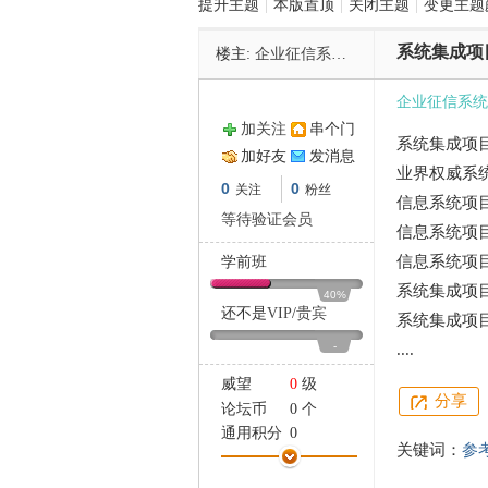
提升主题
|
本版置顶
|
关闭主题
|
变更主题
系统集成项
楼主:
企业征信系统49927
管
企业征信系统4
加关注
串个门
系统集成项目管
加好友
发消息
业界权威系统集
0
0
关注
粉丝
信息系统项目
等待验证会员
信息系统项目
信息系统项目
学前班
之
系统集成项目管
40%
还不是
VIP
/
贵宾
系统集成项目管
-
....
威望
0
级
分享
论坛币
0 个
通用积分
0
关键词：
参
学术水平
0 点
热心指数
0 点