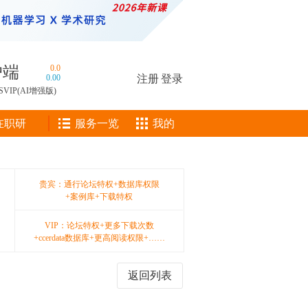
户端
0.0
0.00
注册
|
登录
SVIP(AI增强版)
在职研
服务一览
我的
贵宾：通行论坛特权+数据库权限
+案例库+下载特权
VIP：论坛特权+更多下载次数
+ccerdata数据库+更高阅读权限+……
返回列表