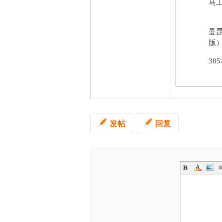
马工
曼
版）
38
发帖
回复