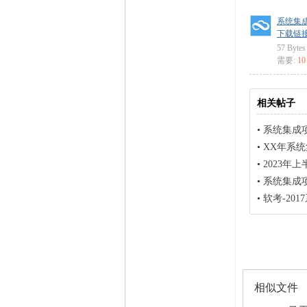
家
信用等级
0 点
系统集
经验
20 点
下载链接: ht
帖子
1
57 Bytes
精华
0
需要:
1
在线时间
0 小时
注册时间
2024-10-22
相关帖子
最后登录
2024-10-22
•
系统集成
•
XX年系
•
2023年
•
系统集成
•
软考-20
相似文件