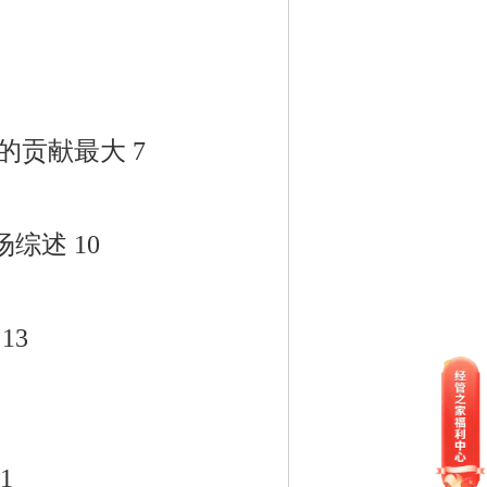
贡献最大 7
综述 10
13
1