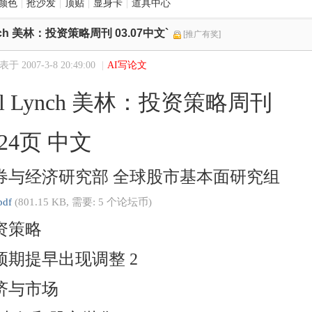
颜色
|
抢沙发
|
顶贴
|
显身卡
|
道具中心
Lynch 美林：投资策略周刊 03.07中文`
[推广有奖]
于 2007-3-8 20:49:00
|
AI写论文
ill Lynch 美林：投资策略周刊
7 24页 中文
券与经济研究部 全球股市基本面研究组
pdf
(801.15 KB, 需要: 5 个论坛币)
资策略
预期提早出现调整 2
济与市场