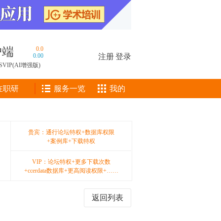
户端
0.0
0.00
注册
|
登录
SVIP(AI增强版)
在职研
服务一览
我的
贵宾：通行论坛特权+数据库权限
+案例库+下载特权
VIP：论坛特权+更多下载次数
+ccerdata数据库+更高阅读权限+……
返回列表