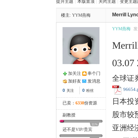
提升主题
|
本版置顶
|
关闭主题
|
变更主题
Merrill 
楼主:
YYM燕梅
管
YYM燕梅
发表
Merr
03.0
加关注
串个门
全球证
之
加好友
发消息
96654.
0
0
关注
粉丝
日本投
已卖：
6338
份资源
股市较
副教授
11%
亚洲经
还不是
VIP
/
贵宾