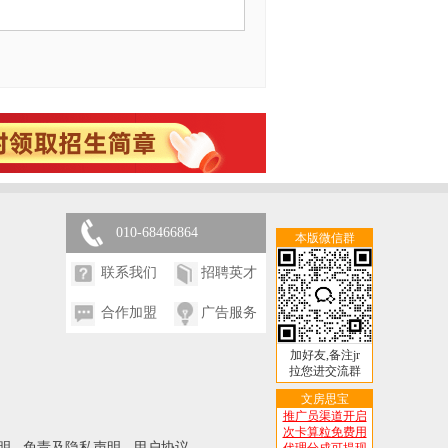
010-68466864
本版微信群
联系我们
招聘英才
合作加盟
广告服务
加好友,备注jr
拉您进交流群
文房思宝
推广员渠道开启
次卡算粒免费用
明
免责及隐私声明
用户协议