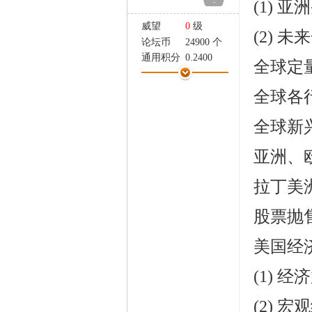
-
(1) 
家
威望
0
级
(2) 
论坛币
24900 个
通用积分
0.2400
全球定
学术水平
1 点
热心指数
1 点
全球各
信用等级
1 点
经验
3744 点
全球新
帖子
309
精华
2
亚洲、
在线时间
0 小时
注册时间
2006-12-26
拉丁美
最后登录
2007-11-2
股票抛售
美国经
(1) 经
(2) 