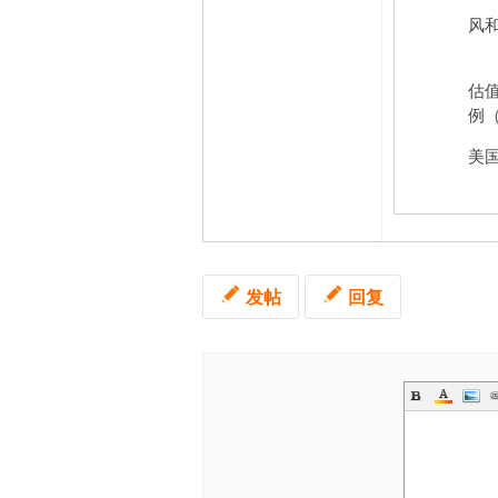
风和
估
例（
美国
发帖
回复