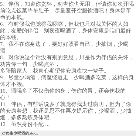
5、伴侣，知道你贪杯，劝告你也无用，但请你每次开喝
前吃点饭菜垫垫肚子，尽量避开空腹饮酒吧！身体是革
命的本钱。
6、有时候我也觉得我啰嗦，但我也只对我关怀的人如
此，友爱的伴侣，别夜夜喝酒了，身体安康是咱们最好
的本钱。
7、我不在你身边了，要好好照看自己，少抽烟，少喝
酒。
8、对你说这个话没有别的意思，只是作为伴侣的关怀，
劝告你一句，少喝点酒，
多陪陪家人，我真心期望你安康欢快一辈子。
9、尽量少喝酒，病魔绕道走，少喝酒多吃菜，这样的身
体才不赖。
10、酒喝多了不仅伤你的身，伤你的胃，还会伤我的
心！
11、伴侣，有些话说多了就觉得我太过唠叨，但为了你
的安康着想，我还是忍不住再次提示你，少喝酒，少抽
烟，多多熬炼身体吧。
12、虽然身份不配 ...
劝女生少喝酒的.docx