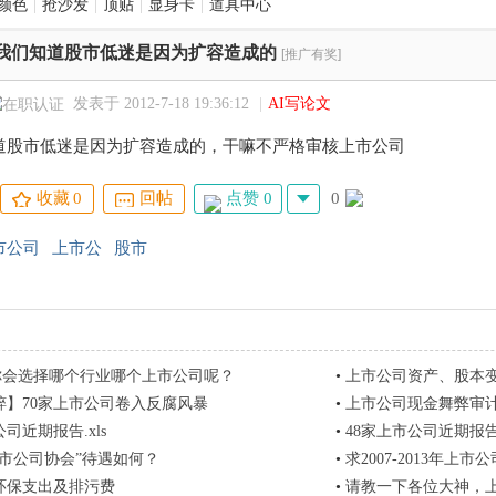
颜色
|
抢沙发
|
顶贴
|
显身卡
|
道具中心
我们知道股市低迷是因为扩容造成的
[推广有奖]
发表于 2012-7-18 19:36:12
|
AI写论文
道股市低迷是因为扩容造成的，干嘛不严格审核上市公司
点赞 0
0
收藏
0
回帖
市公司
上市公
股市
你会选择哪个行业哪个上市公司呢？
•
上市公司资产、股本
粹】70家上市公司卷入反腐风暴
•
上市公司现金舞弊审
司近期报告.xls
•
48家上市公司近期报
上市公司协会”待遇如何？
•
求2007-2013年上市
环保支出及排污费
•
请教一下各位大神，上市公司