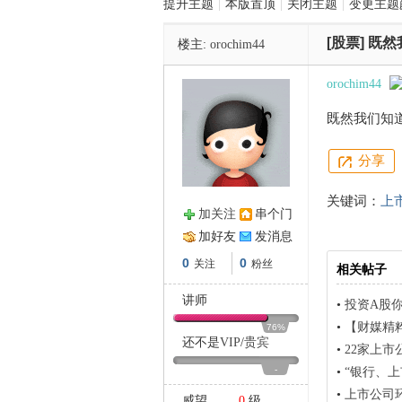
提升主题
|
本版置顶
|
关闭主题
|
变更主题
[股票]
既然
楼主:
orochim44
管
orochim44
既然我们知
分享
关键词：
上
加关注
串个门
之
加好友
发消息
0
0
关注
粉丝
相关帖子
讲师
•
投资A股
•
【财媒精
76%
还不是
VIP
/
贵宾
•
22家上市公
-
•
“银行、
•
上市公司
威望
0
级