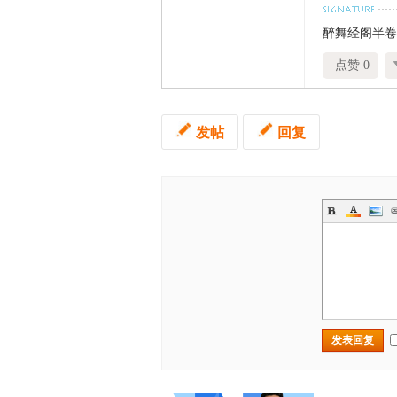
醉舞经阁半卷
点赞 0
发帖
回复
发表回复