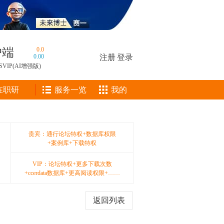
户端
0.0
0.00
注册
|
登录
SVIP(AI增强版)
在职研
服务一览
我的
贵宾：通行论坛特权+数据库权限
+案例库+下载特权
VIP：论坛特权+更多下载次数
+ccerdata数据库+更高阅读权限+……
返回列表