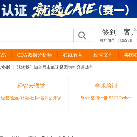
签到
客
推广加币
升级SVIP
交易
CDA数据分析师
在线教育
经管文库
美国
实务版
既然我们知道股市低迷是因为扩容造成的
经管云课堂
学术培训
›
经管/金融/财会/社科/名师公开课
Stata 空间计量 SSCI Python