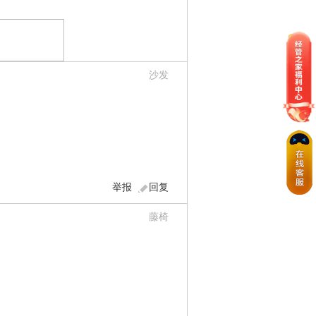
沙发
举报
回复
藤椅