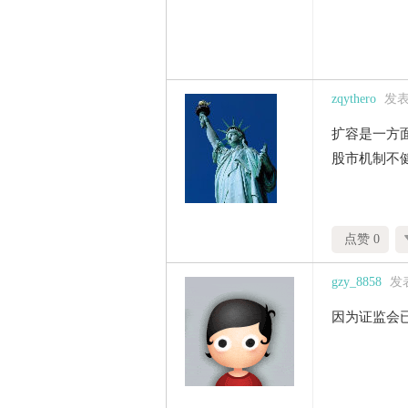
zqythero
发表于
扩容是一方
股市机制不
点赞 0
gzy_8858
发表
因为证监会