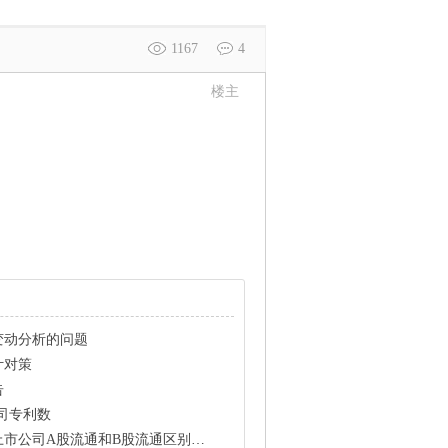
1167
4
楼主
变动分析的问题
计对策
告
公司专利数
A股流通和B股流通区别的衡量指数有什么？