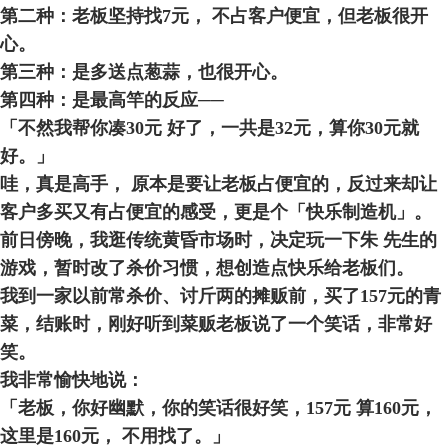
第二种：老板坚持找
7
元，
不占客户便宜，但老板很开
心。
第三种：是多送点葱蒜，也很开心。
第四种：是最高竿的反应──
「不然我帮你凑
30
元
好了，一共是
32
元，算你
30
元就
好。」
哇，真是高手，
原本是要让老板占便宜的，反过来却让
客户多买又有占便宜的感受，更是个「快乐制造机」。
前日傍晚，我逛传统黄昏市场时，决定玩一下朱
先生的
游戏，暂时改了杀价习惯，想创造点快乐给老板们。
我到一家以前常杀价、讨斤两的摊贩前，买了
157
元的青
菜，结账时，刚好听到菜贩老板说了一个笑话，非常好
笑。
我非常愉快地说：
「老板，你好幽默，你的笑话很好笑，
157
元
算
160
元，
这里是
160
元，
不用找了。」