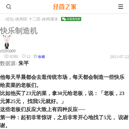
›
论坛
›
休闲区 十二区
›
休闲灌水
快乐制造机
r9205009
8280
12
收藏
2012-07-22
数据源
:
朱平
他每天早晨都会去逛传统市场，每天都会制造一些快乐
给卖菜的老板们。
比如他买了
23
元的菜，拿
30
元给老板，说：「老板，
23
元算
25
元，
找我
5
元就好。」
这些老板们反应大致上有四种反应──
第一种：起初非常惊讶，之后非常开心地找了
5
元，
说谢
谢。