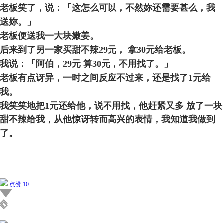
老板笑了，说：「这怎么可以，不然妳还需要甚么，我
送妳。」
老板便送我一大块嫩姜。
后来到了另一家买甜不辣
29
元，
拿
30
元给老板。
我说：「阿伯，
29
元
算
30
元，不用找了。」
老板有点讶异，一时之间反应不过来，还是找了
1
元给
我。
我笑笑地把
1
元还给他，说不用找，他赶紧又多
放了一块
甜不辣给我，从他惊讶转而高兴的表情，我知道我做到
了。
点赞 10