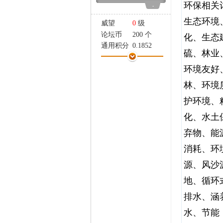
环保相关
家
-
生态环境
威望
0
级
论坛币
200 个
化、生态
通用积分
0.1852
硫、林业
学术水平
0 点
环境友好
热心指数
0 点
信用等级
0 点
林、环境
经验
3660 点
护环境、
帖子
183
精华
0
化、水土
在线时间
140 小时
弃物、能
注册时间
2025-1-24
最后登录
2026-8-7
消耗、环
源、风沙
地、循环
排水、涵
水、节能