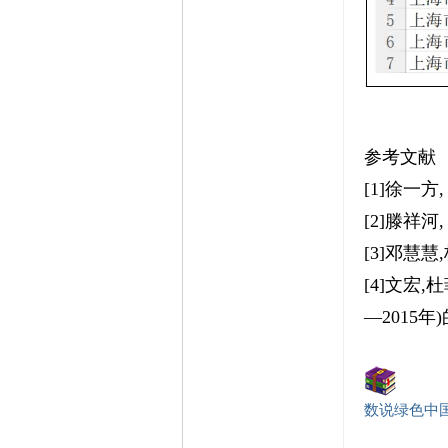
参考文献
[1]徐一方
[2]滕祥河
[3]邓慧慧
[4]文宏
—2015年)的
数说绿色中国