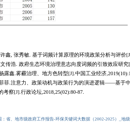
, 许鑫, 张秀敏. 基于词频计算原理的环境政策分析与评价[J]. 中
, 文传浩. 政府生态环境治理意志向度词频的引致效应研究[J]. 软科学
,杨露鑫.雾霾治理、地方色转型[J].中国工业经济,2019(10):118
,杜菲菲.注意力、政策动机与政策行为的演进逻辑——基于中
考察[J].行政论坛,2018,25(02):80-87.
：省、地市级政府工作报告-环保关键词大数据（2002-2025）_地级市