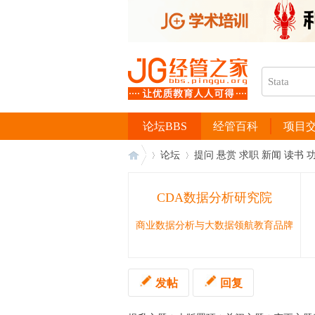
论坛BBS
经管百科
项目
论坛
提问 悬赏 求职 新闻 读书 
CDA数据分析研究院
经
›
›
商业数据分析与大数据领航教育品牌
发帖
回复