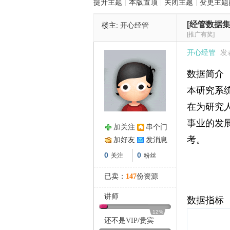
提升主题
|
本版置顶
|
关闭主题
|
变更主题
[经管数据集
楼主:
开心经管
管
[推广有奖]
开心经管
发表
数据简介
本研究系统
在为研究
事业的发
加关注
串个门
之
考。
加好友
发消息
0
0
关注
粉丝
已卖：
147
份资源
讲师
数据指标
12%
还不是
VIP
/
贵宾