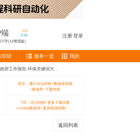
户端
0.0
0.00
注册
|
登录
SVIP(AI增强版)
在职研
服务一览
我的
府工作报告-环保关键词大 ...
贵宾：通行论坛特权+数据库权限
+案例库+下载特权
VIP：论坛特权+更多下载次数
+ccerdata数据库+更高阅读权限+……
返回列表