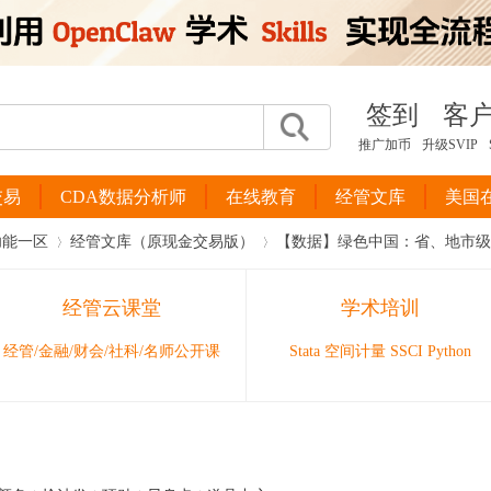
签到
客
推广加币
升级SVIP
交易
CDA数据分析师
在线教育
经管文库
美国
功能一区
经管文库（原现金交易版）
【数据】绿色中国：省、地市级政
经管云课堂
学术培训
›
›
经管/金融/财会/社科/名师公开课
Stata 空间计量 SSCI Python