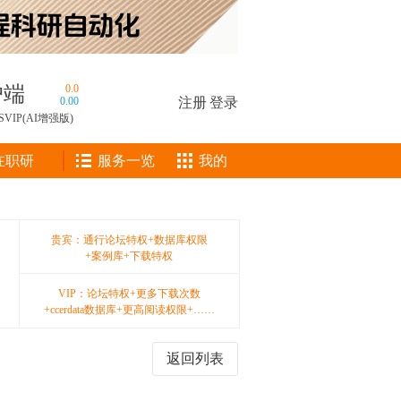
户端
0.0
0.00
注册
|
登录
SVIP(AI增强版)
在职研
服务一览
我的
贵宾：通行论坛特权+数据库权限
+案例库+下载特权
VIP：论坛特权+更多下载次数
+ccerdata数据库+更高阅读权限+……
返回列表