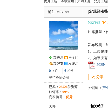
提升主题
|
本版置顶
|
关闭主题
|
变更主题
[宏观经济指
楼主:
MRY999
管
MRY999
如需批量上
发布说明：
1、上传整
加关注
串个门
2、如果没
之
加好友
发消息
2025
0
6
关注
粉丝
分享
等待验证会员
已卖：
26526
份资源
关键词：
产
好评率：
99%
商家信誉：
优秀
相关帖子
大师