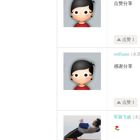
点赞分享
点赞 1
redflame
(未
感谢分享
点赞 1
军旗飞扬
(