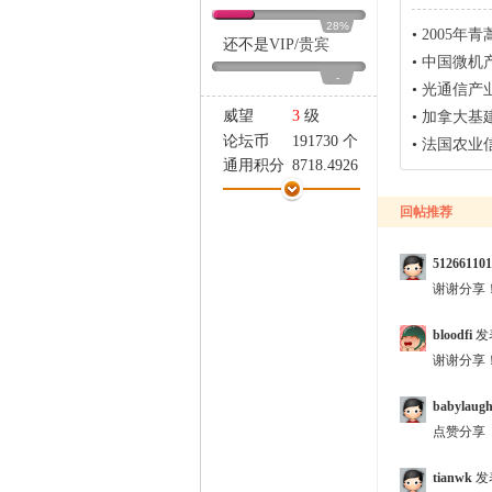
家
28%
•
2005年
还不是
VIP
/
贵宾
•
中国微机
-
•
光通信产
威望
3
级
•
加拿大基建
论坛币
191730 个
•
法国农业信
通用积分
8718.4926
学术水平
33 点
回帖推荐
热心指数
16 点
信用等级
17 点
经验
222924 点
512661101
帖子
4420
谢谢分享
精华
0
bloodfi
发
在线时间
3152 小时
谢谢分享
注册时间
2018-9-23
最后登录
2026-8-8
babylaug
点赞分享
tianwk
发