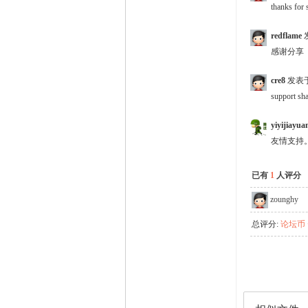
thanks for 
redflame
感谢分享
cre8
发表
support sh
yiyijiayua
友情支持
已有
1
人评分
zounghy
总评分:
论坛币 +