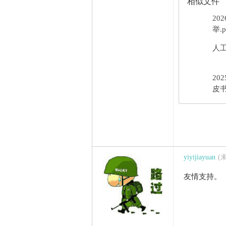
相似文件
20
举.p
人工
20
皮书
yiyijiayuan
(
友情支持。