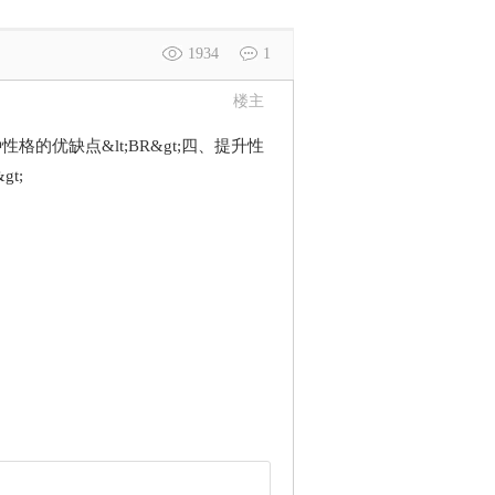
1934
1
楼主
各种性格的优缺点&lt;BR&gt;四、提升性
gt;