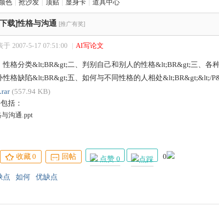
颜色
|
抢沙发
|
顶贴
|
显身卡
|
道具中心
[下载]性格与沟通
[推广有奖]
于 2007-5-17 07:51:00
|
AI写论文
t;一、性格分类&lt;BR&gt;二、判别自己和别人的性格&lt;BR&gt;三、
缺陷&lt;BR&gt;五、如何与不同性格的人相处&lt;BR&gt;&lt;/P&
rar
(557.94 KB)
件包括：
与沟通.ppt
收藏
0
回帖
0
点赞 0
缺点
如何
优缺点