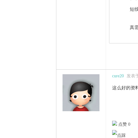
短线
真需
cure20
发表于 2
这么好的资
点赞 0