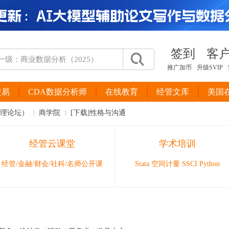
签到
客
推广加币
升级SVIP
交易
CDA数据分析师
在线教育
经管文库
美国
管理论坛）
商学院
[下载]性格与沟通
经管云课堂
学术培训
›
›
经管/金融/财会/社科/名师公开课
Stata 空间计量 SSCI Python