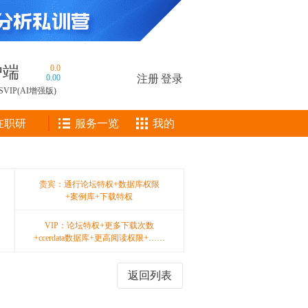
户端
0.0
0.00
注册
|
登录
SVIP(AI增强版)
在职研
服务一览
我的
贵宾：通行论坛特权+数据库权限
+案例库+下载特权
VIP：论坛特权+更多下载次数
+ccerdata数据库+更高阅读权限+……
返回列表