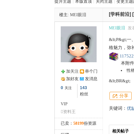
提升主题
|
本版置顶
|
关闭主题
|
变更主题
[学科前沿]
楼主:
MEI眼泪
管
MEI眼泪
发表
&lt;P&g
格魅力，弥补性格
117522.
本附
性格
加关注
串个门
之
加好友
发消息
&lt;BR&gt;
0
143
关注
粉丝
分享
VIP
关键词：
优
资料王
已卖：
58199
份资源
相关帖子