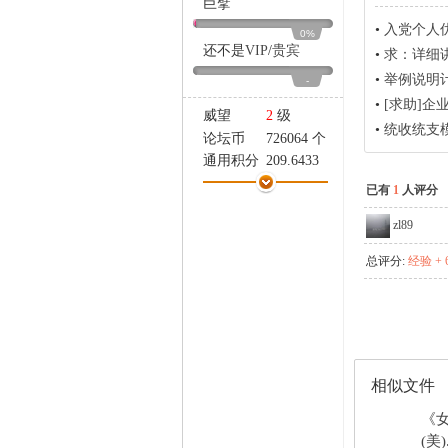
巨擘
家
•
入党个人
0%
还不是
VIP
/
贵宾
•
求：详细
•
举例说明
-
•
[求助]
威望
2
级
•
统收统支
论坛币
726064 个
通用积分
209.6433
学术水平
125 点
已有
1
人评分
热心指数
235 点
zl89
信用等级
112 点
经验
67199 点
总评分:
经验 + 
帖子
13394
精华
0
在线时间
5 小时
注册时间
2007-3-2
最后登录
2016-8-9
相似文件
《
(美)