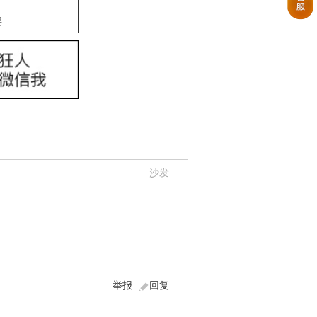
要
沙发
举报
回复