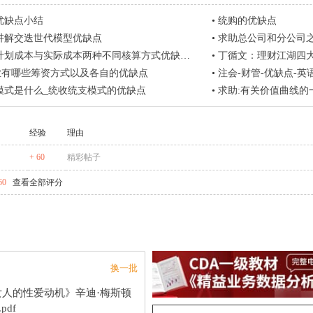
优缺点小结
•
统购的优缺点
讲解交迭世代模型优缺点
•
求助总公司和分公司之间
计划成本与实际成本两种不同核算方式优缺点？
•
丁循文：理财江湖四
企业有哪些筹资方式以及各自的优缺点
•
注会-财管-优缺点-英
模式是什么_统收统支模式的优缺点
•
求助:有关价值曲线的
经验
理由
+ 60
精彩帖子
60
查看全部评分
换一批
女人的性爱动机》辛迪·梅斯顿
.pdf