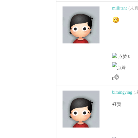
millitant
(未
点赞 0
0
bimingying
(
好贵