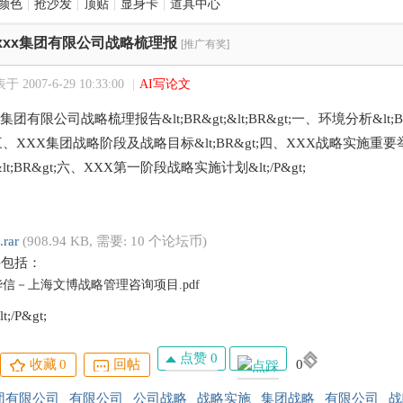
颜色
|
抢沙发
|
顶贴
|
显身卡
|
道具中心
xxx集团有限公司战略梳理报
[推广有奖]
于 2007-6-29 10:33:00
|
AI写论文
;xxx集团有限公司战略梳理报告&lt;BR&gt;&lt;BR&gt;一、环境分析&
gt;三、XXX集团战略阶段及战略目标&lt;BR&gt;四、XXX战略实施重要
t;BR&gt;六、XXX第一阶段战略实施计划&lt;/P&gt;
.rar
(908.94 KB, 需要: 10 个论坛币)
件包括：
信－上海文博战略管理咨询项目.pdf
t;/P&gt;
点赞 0
收藏
0
回帖
0
团有限公司
有限公司
公司战略
战略实施
集团战略
有限公司
战