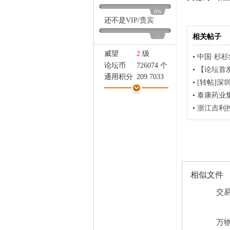
家
0%
还不是
VIP
/
贵宾
-
相关帖子
威望
2
级
•
中国·杉
论坛币
726074 个
•
【论坛首
通用积分
209.7033
•
[转帖]深圳
学术水平
125 点
•
泰康药业
热心指数
235 点
•
浙江吉利
信用等级
112 点
经验
67199 点
帖子
13394
精华
0
在线时间
5 小时
注册时间
2007-3-2
相似文件
最后登录
2016-8-9
交易
万物