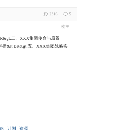
2316
5
楼主
lt;BR&gt;二、XXX集团使命与愿景
举措&lt;BR&gt;五、XXX集团战略实
略
计划
资源