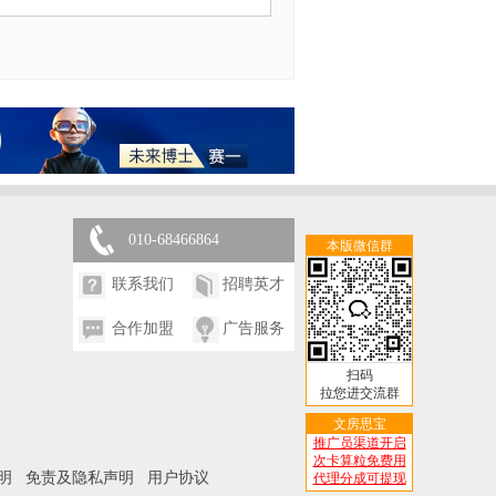
010-68466864
本版微信群
联系我们
招聘英才
合作加盟
广告服务
扫码
拉您进交流群
文房思宝
推广员渠道开启
次卡算粒免费用
明
免责及隐私声明
用户协议
代理分成可提现