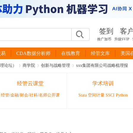
签到
客
推广加币
升级SVIP
交易
CDA数据分析师
在线教育
经管文库
美国
管理论坛）
商学院
创新与战略管理
xxx集团有限公司战略梳理报
经管云课堂
学术培训
›
›
›
经管/金融/财会/社科/名师公开课
Stata 空间计量 SSCI Python