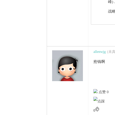
峰) 
战略
allenwjg
(未
抢钱啊
点赞 0
0