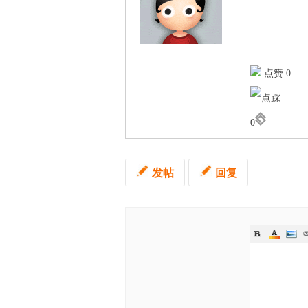
点赞 0
0
发帖
回复