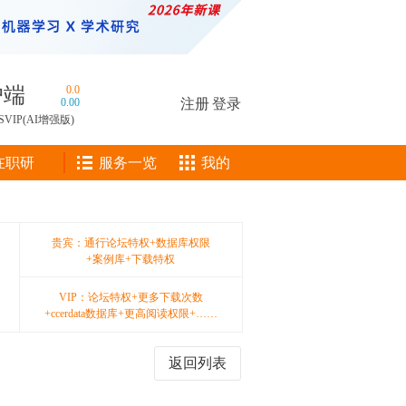
户端
0.0
0.00
注册
|
登录
SVIP(AI增强版)
在职研
服务一览
我的
贵宾：通行论坛特权+数据库权限
+案例库+下载特权
VIP：论坛特权+更多下载次数
+ccerdata数据库+更高阅读权限+……
返回列表