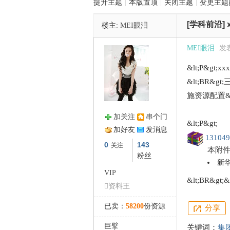
提升主题
|
本版置顶
|
关闭主题
|
变更主题
[学科前沿]
楼主:
MEI眼泪
管
MEI眼泪
发表
&lt;P&gt
&lt;BR&
施资源配置&l
加关注
串个门
&lt;P&gt;
加好友
发消息
之
131049
0
143
关注
本附
粉丝
新华
VIP
&lt;BR&gt;&l
资料王
已卖：
58200
份资源
分享
巨擘
关键词：
集