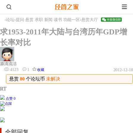
›
论坛
›
提问 悬赏 求职 新闻 读书 功能一区
›
悬赏大厅
求1953-2011年大陆与台湾历年GDP增
长率对比
源清流洁
4123
1
收藏
2012-12-18
悬赏
80
个论坛币
未解决
RT
点赞 0
全部回复