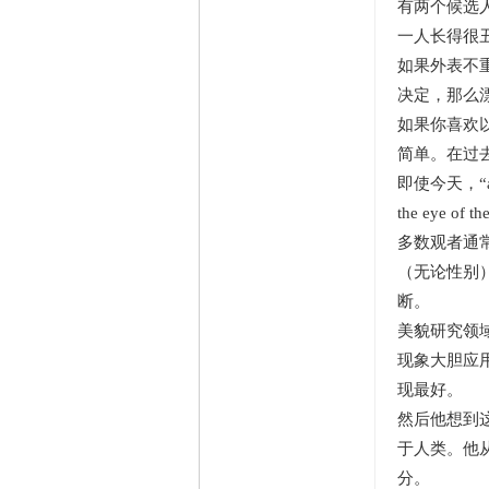
有两个候选
一人长得很
如果外表不
决定，那么
如果你喜欢
简单。在过
即使今天，“a
the eye
多数观者通
（无论性别
断。
美貌研究领
现象大胆应
现最好。
然后他想到
于人类。他
分。