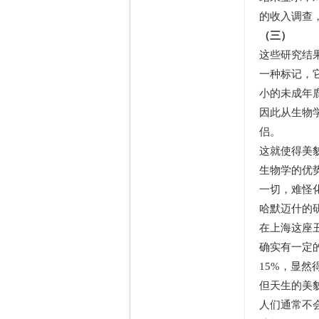
的收入调查
（三）
这些研究结
一种标记，
小的未成年
因此从生物
侣。
这就使得美
生物学的优
一切，难怪
哈默迈什的
在上海这座
确实有一定
15%，显然
但天生的美
人们通常不