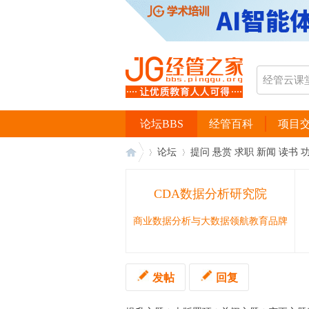
论坛BBS
经管百科
项目
论坛
提问 悬赏 求职 新闻 读书 
CDA数据分析研究院
经
›
›
商业数据分析与大数据领航教育品牌
发帖
回复