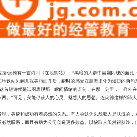
兹拉•庞德有一首诗叫《在地铁站》：“黑暗的人群中幽幽闪现的面孔
在地铁站见到几张美丽面孔后，瞬时的感受在脑海里化为短短的两句
“这首短诗就是试图表现那一瞬间情绪的语句，在那一刻里，一样外
东西。”可见，美能俘获人的心灵、魅惑人的思想。连庞德这样的诗
发现，美貌和成功有着必然的关系。有人会认为以貌取人是肤浅的，
着必然联系，而且有助为公司创造更多效益。以貌取人虽然很肤浅，