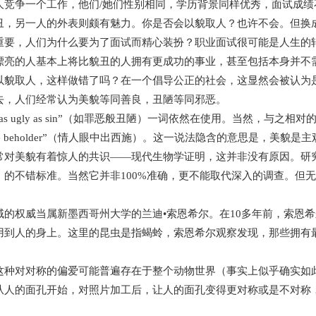
人竞争一个工作，他们/她们性别相同，学历背景同样优秀，面试成
丑，另一人的外表则颇有魅力。你是否会以貌取人？也许不会。但换
重要，人们为什么要为了面试而精心装扮？职业面试很可能是人生的
漂亮的人基本上将比貌丑的人拥有更成功的事业，甚至包括本身并不
以貌取人，这样做错了吗？在一个倡导公正的社会，这显然会被认为
去，人们经常认为美貌等同善良，丑陋等同邪恶。
s ugly as sin”（如罪恶般丑陋）一词依然在使用。当然，与之相对的还有
 of the beholder”（情人眼中出西施）。这一说法隐含的意思是，美
常对美貌有着惊人的共识——现代生物学证明，这并非没有原因。研
）的不错标准。当然它并非100%准确，更不能取代深入的调查。但
域的权威当属新墨西哥州大学的兰迪•索恩希尔。在10多年前，索恩
用到人的身上。这里的昆虫是指蝎蛉，索恩希尔观察发现，那些拥有
这种对对称的偏爱可能普遍存在于整个动物世界（事实上似乎确实如
从人的面孔开始，对照片加工后，让人的面孔变得更对称或是不对称