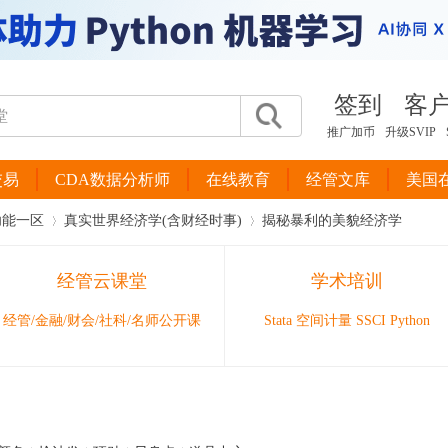
签到
客
推广加币
升级SVIP
交易
CDA数据分析师
在线教育
经管文库
美国
功能一区
真实世界经济学(含财经时事)
揭秘暴利的美貌经济学
经管云课堂
学术培训
›
›
经管/金融/财会/社科/名师公开课
Stata 空间计量 SSCI Python