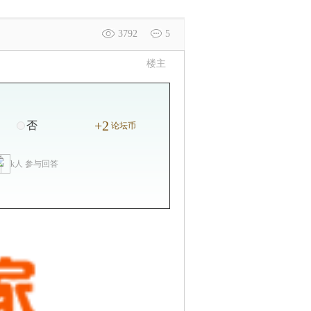
3792
5
楼主
+2
否
论坛币
k人 参与回答