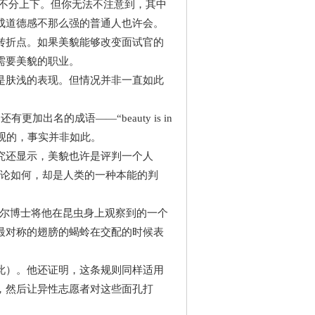
绩不分上下。但你无法不注意到，其中
成道德感不那么强的普通人也许会。
转折点。如果美貌能够改变面试官的
需要美貌的职业。
是肤浅的表现。但情况并非一直如此
更加出名的成语——“beauty is in
貌是主观的，事实并非如此。
究还显示，美貌也许是评判一个人
无论如何，却是人类的一种本能的判
希尔博士将他在昆虫身上观察到的一个
最对称的翅膀的蝎蛉在交配的时候表
此）。他还证明，这条规则同样适用
，然后让异性志愿者对这些面孔打