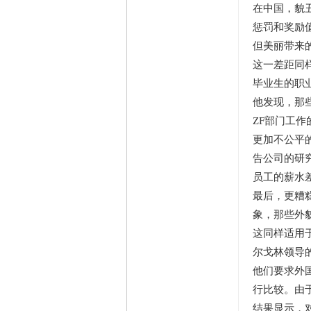
在中国，貌
惩罚和奖励值
但美丽带来
这一差距同
毕业生的职
他发现，那
ZF部门工
更加不公平
告公司的研
员工的薪水
最后，更糟
象，那些外
这同样适用
尔戈林领导
他们要求外
行比较。由
结果显示，