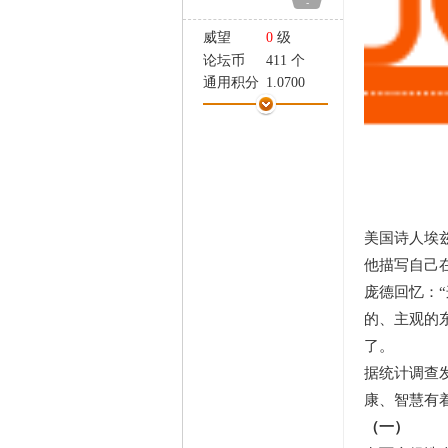
-
家
威望
0
级
论坛币
411 个
通用积分
1.0700
学术水平
15 点
热心指数
19 点
信用等级
14 点
经验
3701 点
帖子
191
精华
0
美国诗人埃
在线时间
77 小时
注册时间
2013-1-7
他描写自己
最后登录
2014-8-2
庞德回忆：
的、主观的
了。
据统计调查
康、智慧有
（一）