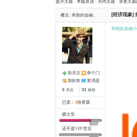
提升主题
|
本版置顶
|
关闭主题
|
变更主题
[经济现象]
楼主:
奔跑的金融小生
管
奔跑的金融小
加关注
串个门
之
加好友
发消息
5
31
关注
粉丝
已卖：
3
份资源
硕士生
75%
还不是
VIP
/
贵宾