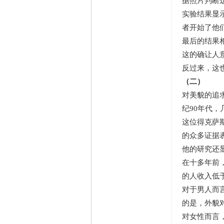
据照片判断
实验结果显
者开始了他
最后的结果
这的确让人
反过来，这
（二）
对美貌的追求
纪90年代
这位得克萨
的众多证据
他的研究还
在十多年前
的人收入低
对于男人而言
的是，外貌
对女性而言，