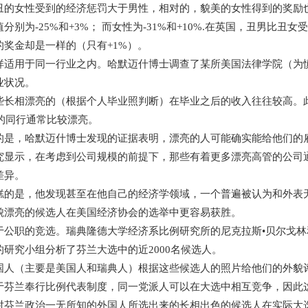
丑的女性受到的经济惩罚大于男性，相对的，貌美的女性得到的奖励
分别为-25%和+3%； 而女性为-31%和+10%.在英国，丑男比丑女受
的奖金却是一样的（只有+1%）。
样适用于同一行业之内。哈默迈什博士调查了某所美国法律学院（为
业状况。
些长相漂亮的（根据个人毕业照判断）在毕业之后的收入往往较高。
作的同行通常比较漂亮。
的是，哈默迈什博士发现的证据表明，漂亮的人可能确实能给他们的
究显示，在考虑到公司规模的前提下，那些有着更多漂亮高管的公司
差异。
糕的是，他发现甚至在他自己的经济学领域，一个普遍被认为和外表
貌漂亮的候选人在美国经济协会的选举中更容易获胜。
于公职的竞选。瑞典隆德大学经济系比例研究所的尼克拉斯•贝尔戈
的研究小组分析了芬兰大选中的近2000名候选人。
国人（主要是美国人和瑞典人）根据这些候选人的照片给他们的外貌
于芬兰奉行比例代表制度，同一党派人可以在大选中相互竞争，因此
对芬兰政治一无所知的外国人所选出来的长相出色的候选人在实际大