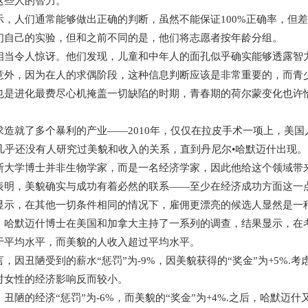
这些人的智力。
示，人们通常能够做出正确的判断，虽然不能保证100%正确率，但
们自己的实验，但和之前不同的是，他们将志愿者按年龄分组。
相当令人惊讶。他们发现，儿童和中年人的面孔似乎确实能够透露智
意外，因为在人的求偶阶段，这种信息判断应该是非常重要的，而青
也是进化最费尽心机掩盖一切缺陷的时期，青春期的荷尔蒙变化也许
造就了多个暴利的产业——2010年，仅仅在拉皮手术一项上，美国人
，几乎还没有人研究过美貌和收入的关系，直到丹尼尔•哈默迈什出现。
斯大学博士并非生物学家，而是一名经济学家，因此他给这个领域带
表明，美貌确实与成功有着必然的联系——至少在经济成功方面这一
显示，在其他一切条件相同的情况下，雇佣更漂亮的候选人显然是一
，哈默迈什博士在美国和加拿大主持了一系列的调查，结果显示，在
于平均水平，而美貌的人收入超过平均水平。
，因丑陋受到的薪水“惩罚”为-9%，因美貌获得的“奖金”为+5%.
对女性的经济影响反而较小。
丑陋的经济“惩罚”为-6%，而美貌的“奖金”为+4%.之后，哈默迈