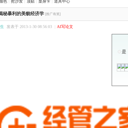
颜色
|
抢沙发
|
顶贴
|
显身卡
|
道具中心
揭秘暴利的美貌经济学
[推广有奖]
生
发表于 2013-1-30 08:56:03
|
AI写论文
是