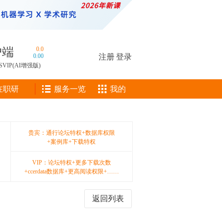
户端
0.0
0.00
注册
|
登录
SVIP(AI增强版)
在职研
服务一览
我的
贵宾：通行论坛特权+数据库权限
+案例库+下载特权
VIP：论坛特权+更多下载次数
+ccerdata数据库+更高阅读权限+……
返回列表