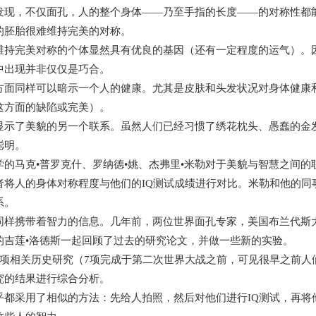
发现，不仅面孔，人的整个身体——乃至手指的长度——的对称性都
的胚胎很难维持完美的对称。
维持完美对称的个体显然具有优良的基因（还有一定程度的运气）。因
中出现并非仅仅是巧合。
方面同样可以暗示一个人的健康。尤其是皮肤和头发状况对身体健康
这方面的缺陷或完美）。
显示了美貌的另一个联系。虽然人们已经习惯了绣花枕头、愚蠢的金
聪明。
学的马克•普罗克什、罗纳德•姚、杰弗里•米勒对于美貌与智慧之间
者将人的身体对称程度与他们的IQ测试成绩进行对比。米勒和他的同
系。
同样携带着智力的信息。几年前，两位世界面孔专家，美国布兰代斯
的吉莲•洛德斯一起回顾了过去的研究论文，并做一些新的实验。
9项相关历史研究（7项完成于第二次世界大战之前，可见很早之前人
究的结果进行综合分析。
乎都采用了相似的方法：先给人拍照，然后对他们进行IQ测试，再将