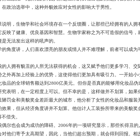
，在政治选举中，这种外貌效应对女性的影响大于男性。
果说明，生物学和社会环境存在一个反馈圈，让那些已经拥有的人拥
它反映了健康、优良基因和智慧。生物学家称之为不可造假的信号，
鹿是无法发出这样的吼声的。
学的角度讲，人们喜欢漂亮的朋友或情人并不难理解，前者可以成为
貌的人拥有貌丑的人所无法获得的机会，这又赋予他们更多学习、交
势之外再加上经验上的优势，这使得他们更加具有吸引力。一开始小
化妆品的全球销售额达到2800亿美元。但你是否真的能够用化妆品伪
研究表明，在一定程度上可以。但不幸的是，这样做并不划算，如果
丑陋罚金和美貌奖金差距最大的城市，他分析了女性的化妆品和服装
的效果，但从经济角度讲并不划算。他估计人工装扮所带来的美貌奖
得不偿失。
貌偶尔也会成为成功的障碍。2006年的一项研究显示，那些长得丑
会对他们寄予太高期望，因此，当他们超出预期，就会得到回报。相