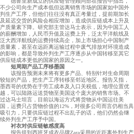
德鲁里新成立的供应链管理顾问部在报告中指出，
不少公司向生产成本低但远离销售市场的国家如中国外
判生产工序，但他们往往没有真正考量过，提前期加长
及延迟交货的风险会相应增加，造成供应链成本上升及
产质量素下降。研究部主管达马士表示，因为中国工人
的薪酬增加，人民币升值及运费上升，泛太平洋航线及
泛大西洋航线的运费持续高企，加上市场担心中国制产
质量素，甚至在远距离运输过程中废气排放对环境造成
的影响，都是导致外判生产工序逐步从中国转移至其它
供应链成本更低的国家的原因之一。
短周期产品工序移墨国
该报告预测未来将有更多产品、特别针对生命周期
较短的产品，把生产工序转移至邻近地区。报告又指，
墨西哥的优势在于劳工成本及入口关税低，地理位置优
越，可以陆路运送货物至美国这个庞大的销售市场。不
过达马士坦言，目前以海运方式将货物从中国运往美
国，运费只占货物价值的12%，对很多公司而言仍相当具
吸引力，只要供应链过程不出乱子的话，他们仍然会继
续外判生产工序予中国。
衬衣对供应链敏感度高
报告提到西班牙成衣品牌Zara采用的近距离外判生产