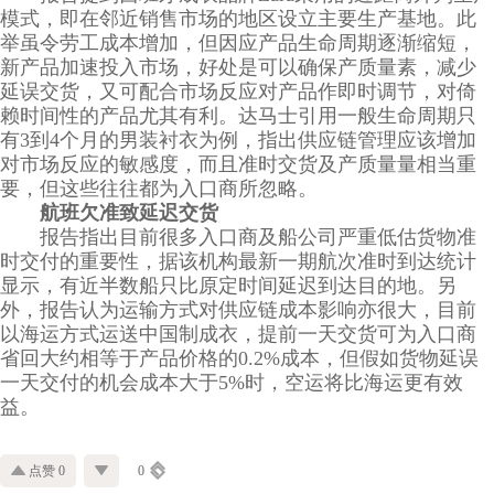
模式，即在邻近销售市场的地区设立主要生产基地。此
举虽令劳工成本增加，但因应产品生命周期逐渐缩短，
新产品加速投入市场，好处是可以确保产质量素，减少
延误交货，又可配合市场反应对产品作即时调节，对倚
赖时间性的产品尤其有利。达马士引用一般生命周期只
有3到4个月的男装衬衣为例，指出供应链管理应该增加
对市场反应的敏感度，而且准时交货及产质量量相当重
要，但这些往往都为入口商所忽略。
航班欠准致延迟交货
报告指出目前很多入口商及船公司严重低估货物准
时交付的重要性，据该机构最新一期航次准时到达统计
显示，有近半数船只比原定时间延迟到达目的地。另
外，报告认为运输方式对供应链成本影响亦很大，目前
以海运方式运送中国制成衣，提前一天交货可为入口商
省回大约相等于产品价格的0.2%成本，但假如货物延误
一天交付的机会成本大于5%时，空运将比海运更有效
益。
点赞 0
0