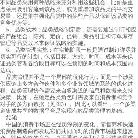
不同品类采用何种战略来充分利用这些机会。比如是重
点采用吸引客流到该品类，或侧重增加该品类的平均交
易量，还是集中强化品类中的某些产品以保证该品类的
竞争优势等。
5、品类战术：品类战略制定后，还需要通过制订相应
的产品组合、陈列、定价、促销、新品引进和订单库存
管理等品类战术来保证战略的实施。
6、品类管理实施：在实施阶段一般是通过制订详尽并
切实可行的计划，包括目标、方式、时间、成本等来保
证品类管理各阶段目标可以在预期的时间和成本范围内
达成。
品类管理并不是一个局部的优化行为，而是一个涉及
供应链上多方合作伙伴和多个业务领域的系统的优化过
程。品类管理协作需要来自多渠道的信息和数据来支持
决策，比如，在确定品类角色时需要来自消费者和竞争
对手的多方面数据（见图3）。因此可以看出，一个多渠
道集成共享的数据平台是实现有效品类管理的基础。
结论
中国的消费市场正在经历深刻的变化，零售商和快速
消费品制造商都发现它们共同面对的消费市场越来越复
杂。跳出价格的竞争，真正通过了解和满足消费者需求