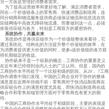
另一方面是管理好消费者需求。
为了提高运营效率和更好地了解、满足消费者需求，
同在—个价值链条上的零售商、快速消费品制造商，连
同分销商和物流服务提供商必须保证物流和信息流在供
应链网络中高效无障碍地流通。而要做到这一点，必须
依靠供应链与各方，特别是工商双方的紧密协作。
系统协作，共赢未来
系统协作是将供应链作为一个价值链整体来看待，它
通过系统化、结构化的方法提升整个价值链的效率，在
为消费者提供更大价值的同时，使参s该价值链的各方获
得长期稳定的收益。
协作矾来不是一个崭新的概念，工商协作的重要意义
在近年来已经得到业内人士的广泛认同。但是，国内的
工商协作水平尚处于一个比较初级的阶段。从20¨。7工商
协作调查中我们发现，中国的工商企业对于协作的整体
满意度在近两年徘徊不前：零售商对于快消品制造商在
供应链合作上的满意程度尤其低，而快消品制造商在战
略合作和零售前端管理方面对于零售商也有更大的期
待。
中国的工商协作水平尚处于初级阶段，主要的表现是
工商企业合作缺乏战略性的合作框架和双方认可的合作